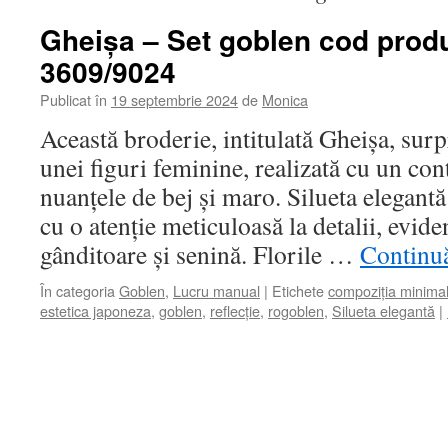
Gheișa – Set goblen cod produ
3609/9024
Publicat în
19 septembrie 2024
de
Monica
Această broderie, intitulată Gheișa, sur
unei figuri feminine, realizată cu un cont
nuanțele de bej și maro. Silueta elegantă
cu o atenție meticuloasă la detalii, evide
gânditoare și senină. Florile …
Continuă
În categoria
Goblen
,
Lucru manual
|
Etichete
compoziția minimal
estetica japoneza
,
goblen
,
reflecție
,
rogoblen
,
Silueta elegantă
|