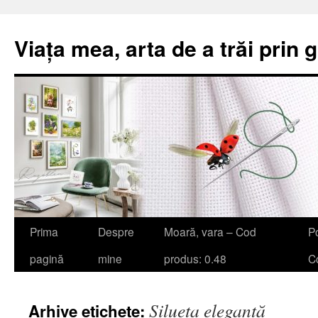
Viața mea, arta de a trăi prin 
Sari
Prima
Despre
Moară, vara – Cod
Po
la
pagină
mine
produs: 0.48
Co
conținut
Silueta elegantă
Arhive etichete: