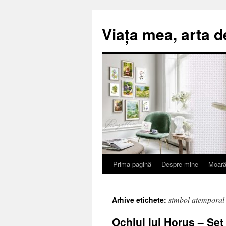
Viața mea, arta d
Prima pagină
Despre mine
Moară
Sari
la
simbol atemporal
Arhive etichete:
conținut
Ochiul lui Horus – Se