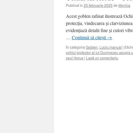
Publicat în
25 februarie 2025
de
Monica
Acest goblen rafinat ilustrează Ochi
protecția, vindecarea și clarviziune
evidențiază detalii fine și culori vib
…
Continuă să citești
→
În categoria
Goblen
,
Lucru manual
|
Etich
ochiul protector al lui Dumnezeu asupra u
zeul Horus
|
Lasă un comentariu