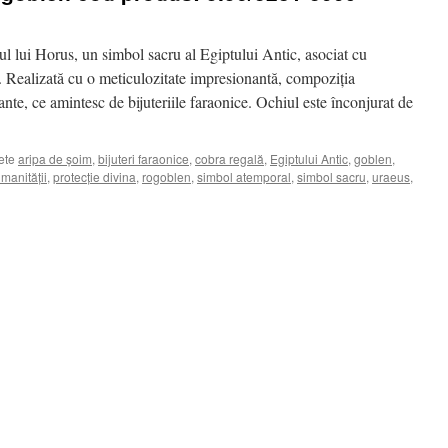
ul lui Horus, un simbol sacru al Egiptului Antic, asociat cu
a. Realizată cu o meticulozitate impresionantă, compoziția
rante, ce amintesc de bijuteriile faraonice. Ochiul este înconjurat de
ete
aripa de șoim
,
bijuteri faraonice
,
cobra regală
,
Egiptului Antic
,
goblen
,
manității
,
protecție divina
,
rogoblen
,
simbol atemporal
,
simbol sacru
,
uraeus
,