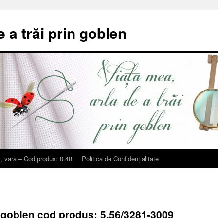
e a trăi prin goblen
, vara – Cod produs: 0.48
Politica de Confidențialitate
t goblen cod produs: 5.56/3281-3009