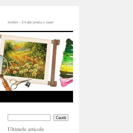
Goblen – Un dar pentru o viata!
Caută
Ultimele articole