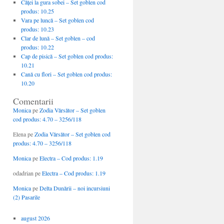
Căţei la gura sobei – Set goblen cod
produs: 10.25
Vara pe luncă – Set goblen cod
produs: 10.23
Clar de lună – Set goblen – cod
produs: 10.22
Cap de pisică – Set goblen cod produs:
10.21
Cană cu flori – Set goblen cod produs:
10.20
Comentarii
Monica
pe
Zodia Vărsător – Set goblen
cod produs: 4.70 – 3256/118
Elena
pe
Zodia Vărsător – Set goblen cod
produs: 4.70 – 3256/118
Monica
pe
Electra – Cod produs: 1.19
odadrian
pe
Electra – Cod produs: 1.19
Monica
pe
Delta Dunării – noi incursiuni
(2) Pasarile
august 2026