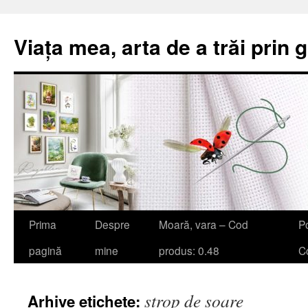
Viața mea, arta de a trăi prin 
Sari
Prima
Despre
Moară, vara – Cod
Po
la
pagină
mine
produs: 0.48
Co
conținut
strop de soare
Arhive etichete: