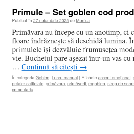
Primule – Set goblen cod prod
Publicat în
27 noiembrie 2025
de
Monica
Primăvara nu începe cu un anotimp, ci cu
floare îndrăznește să deschidă lumina. Î
primulele își dezvăluie frumusețea mode
vie. Buchetul pare așezat într-un vas cu 
…
Continuă să citești
→
În categoria
Goblen
,
Lucru manual
|
Etichete
accent emoțional
,
petaler catifelate
,
primăvara
,
primăverii
,
rogoblen
,
strop de soar
comentariu