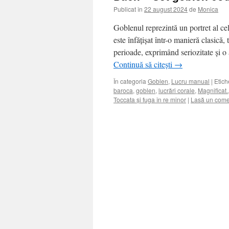
Publicat în
22 august 2024
de
Monica
Goblenul reprezintă un portret al c
este înfățișat într-o manieră clasică,
perioade, exprimând seriozitate și 
Continuă să citești
→
În categoria
Goblen
,
Lucru manual
|
Etich
baroca
,
goblen
,
lucrări corale
,
Magnificat.
Toccata și fuga în re minor
|
Lasă un come