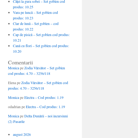
Căţei la gura sobei – Set goblen cod
produs: 10.25
Vara pe luncă – Set goblen cod
produs: 10.23
Clar de lună – Set goblen – cod
produs: 10.22
Cap de pisică – Set goblen cod produs:
10.21
Cană cu flori – Set goblen cod produs:
10.20
Comentarii
Monica
pe
Zodia Vărsător – Set goblen
cod produs: 4.70 – 3256/118
Elena
pe
Zodia Vărsător – Set goblen cod
produs: 4.70 – 3256/118
Monica
pe
Electra – Cod produs: 1.19
odadrian
pe
Electra – Cod produs: 1.19
Monica
pe
Delta Dunării – noi incursiuni
(2) Pasarile
august 2026