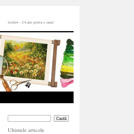
Goblen – Un dar pentru o viata!
Caută
Ultimele articole