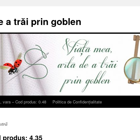
e a trăi prin goblen
, vara – Cod produs: 0.48
Politica de Confidențialitate
stră
 produs: 4.35