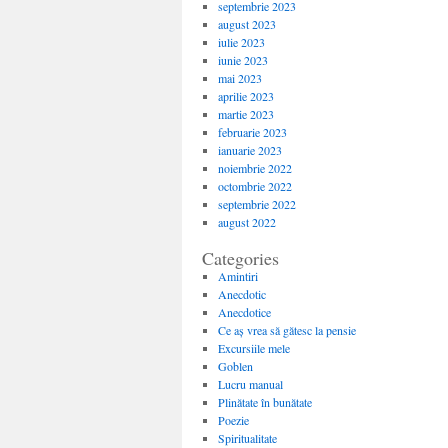
septembrie 2023
august 2023
iulie 2023
iunie 2023
mai 2023
aprilie 2023
martie 2023
februarie 2023
ianuarie 2023
noiembrie 2022
octombrie 2022
septembrie 2022
august 2022
Categories
Amintiri
Anecdotic
Anecdotice
Ce aș vrea să gătesc la pensie
Excursiile mele
Goblen
Lucru manual
Plinătate în bunătate
Poezie
Spiritualitate