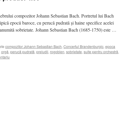
elebrului compozitor Johann Sebastian Bach. Portretul lui Bach
 tipică epocii baroce, cu perucă pudrată și haine specifice acelei
o anumită sobrietate. Johann Sebastian Bach (1685-1750) este …
ete
compozitor Johann Sebastian Bach
,
Concertul Brandenburgic
,
epoca
,
orgă
,
perucă pudrată
,
preludii
,
rogoblen
,
sobrietate
,
suite pentru orchestră
,
ntariu