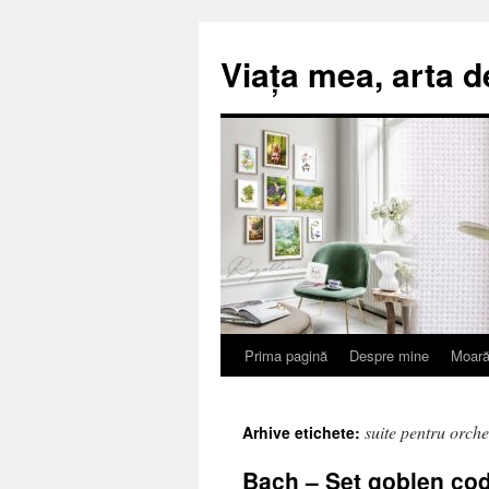
Viața mea, arta d
Prima pagină
Despre mine
Moară
Sari
la
suite pentru orche
Arhive etichete:
conținut
Bach – Set goblen cod