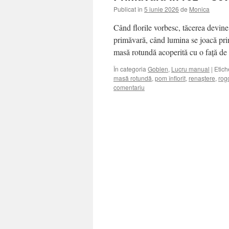
Publicat în
5 iunie 2026
de
Monica
Când florile vorbesc, tăcerea devine
primăvară, când lumina se joacă prin
masă rotundă acoperită cu o față d
În categoria
Goblen
,
Lucru manual
|
Etich
masă rotundă
,
pom înflorit
,
renaștere
,
rog
comentariu