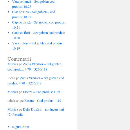
Vara pe luncă – Set goblen cod
produs: 10.23
Clar de lună – Set goblen – cod
produs: 10.22
Cap de pisică – Set goblen cod produs:
10.21
Cană cu flori – Set goblen cod produs:
10.20
Vas cu flori – Set goblen cod produs:
10.19
Comentarii
Monica
pe
Zodia Vărsător – Set goblen
cod produs: 4.70 – 3256/118
Elena
pe
Zodia Vărsător – Set goblen cod
produs: 4.70 – 3256/118
Monica
pe
Electra – Cod produs: 1.19
odadrian
pe
Electra – Cod produs: 1.19
Monica
pe
Delta Dunării – noi incursiuni
(2) Pasarile
august 2026