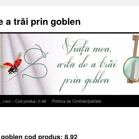
e a trăi prin goblen
, vara – Cod produs: 0.48
Politica de Confidențialitate
t goblen cod produs: 8.92