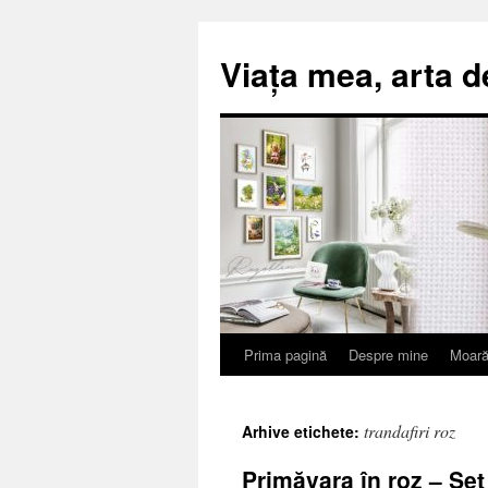
Viața mea, arta d
Prima pagină
Despre mine
Moară
Sari
la
trandafiri roz
Arhive etichete:
conținut
Primăvara în roz – Se