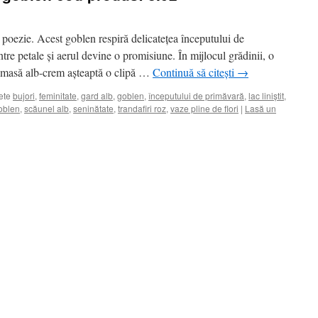
 poezie. Acest goblen respiră delicatețea începutului de
tre petale și aerul devine o promisiune. În mijlocul grădinii, o
e masă alb-crem așteaptă o clipă …
Continuă să citești
→
ete
bujori
,
feminitate
,
gard alb
,
goblen
,
începutului de primăvară
,
lac liniștit
,
oblen
,
scăunel alb
,
seninătate
,
trandafiri roz
,
vaze pline de flori
|
Lasă un