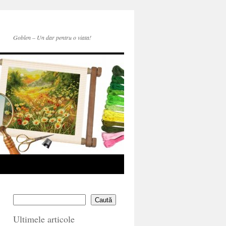
Goblen – Un dar pentru o viata!
Caută
Ultimele articole