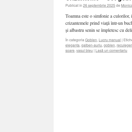
Publicat în
26 septembrie 2025
de
Monic
Toamna este o simfonie a culorilor, i
crizantemele prind viață într-un buch
și albastru senin se împletesc cu d
În categoria
Goblen
,
Lucru manual
|
Etich
eleganța
,
galben-auriu
,
goblen
,
reculege
soare
,
vasul bleu
|
Lasă un comentariu