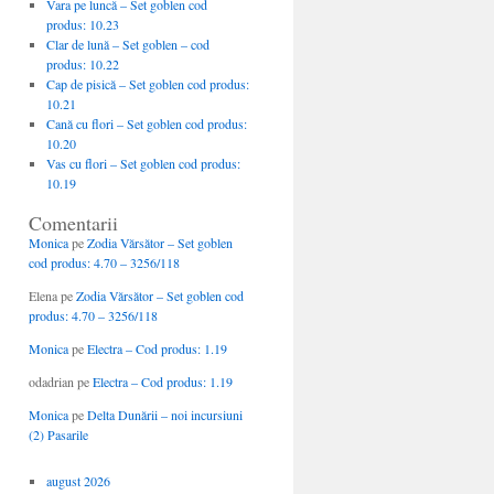
Vara pe luncă – Set goblen cod
produs: 10.23
Clar de lună – Set goblen – cod
produs: 10.22
Cap de pisică – Set goblen cod produs:
10.21
Cană cu flori – Set goblen cod produs:
10.20
Vas cu flori – Set goblen cod produs:
10.19
Comentarii
Monica
pe
Zodia Vărsător – Set goblen
cod produs: 4.70 – 3256/118
Elena
pe
Zodia Vărsător – Set goblen cod
produs: 4.70 – 3256/118
Monica
pe
Electra – Cod produs: 1.19
odadrian
pe
Electra – Cod produs: 1.19
Monica
pe
Delta Dunării – noi incursiuni
(2) Pasarile
august 2026