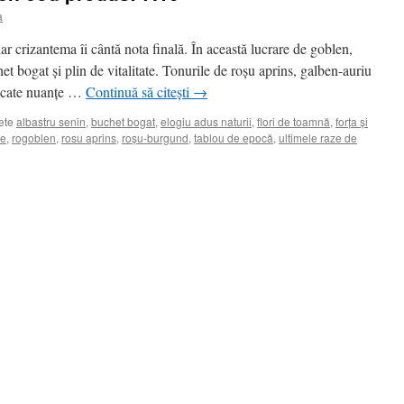
a
ar crizantema îi cântă nota finală. În această lucrare de goblen,
et bogat și plin de vitalitate. Tonurile de roșu aprins, galben-auriu
elicate nuanțe …
Continuă să citești
→
ete
albastru senin
,
buchet bogat
,
elogiu adus naturii
,
flori de toamnă
,
forța și
re
,
rogoblen
,
rosu aprins
,
roșu-burgund
,
tablou de epocă
,
ultimele raze de