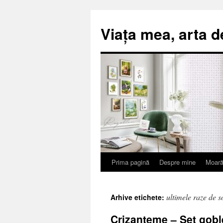
Viața mea, arta d
Prima pagină
Despre mine
Moară
Sari
la
ultimele raze de s
Arhive etichete:
conținut
Crizanteme – Set gobl