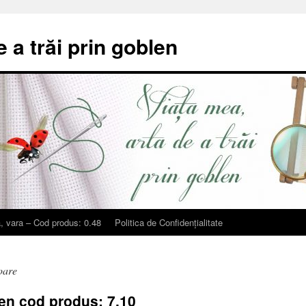
e a trăi prin goblen
, vara – Cod produs: 0.48
Politica de Confidențialitate
oare
en cod produs: 7.10