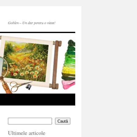
Goblen – Un dar pentru o viata!
Caută
Ultimele articole