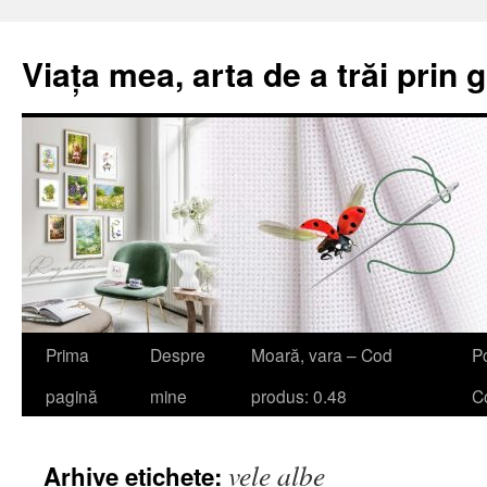
Viața mea, arta de a trăi prin 
Sari
Prima
Despre
Moară, vara – Cod
Po
la
pagină
mine
produs: 0.48
Co
conținut
vele albe
Arhive etichete: