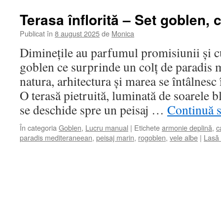
Terasa înflorită – Set goblen,
Publicat în
8 august 2025
de
Monica
Diminețile au parfumul promisiunii și cu
goblen ce surprinde un colț de paradis 
natura, arhitectura și marea se întâlnesc
O terasă pietruită, luminată de soarele b
se deschide spre un peisaj …
Continuă s
În categoria
Goblen
,
Lucru manual
|
Etichete
armonie deplină
,
c
paradis mediteraneean
,
peisaj marin
,
rogoblen
,
vele albe
|
Lasă 