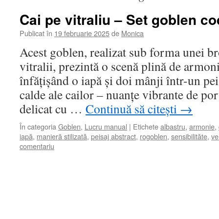
Cai pe vitraliu – Set goblen c
Publicat în
19 februarie 2025
de
Monica
Acest goblen, realizat sub forma unei br
vitralii, prezintă o scenă plină de armonie
înfățișând o iapă și doi mânji într-un pei
calde ale cailor – nuanțe vibrante de por
delicat cu …
Continuă să citești
→
În categoria
Goblen
,
Lucru manual
|
Etichete
albastru
,
armonie
,
iapă
,
manieră stilizată
,
peisaj abstract
,
rogoblen
,
sensibilităte
,
ve
comentariu