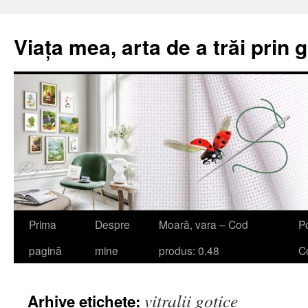
Viața mea, arta de a trăi prin 
Sari
Prima
Despre
Moară, vara – Cod
Po
la
pagină
mine
produs: 0.48
Co
conținut
vitralii gotice
Arhive etichete: