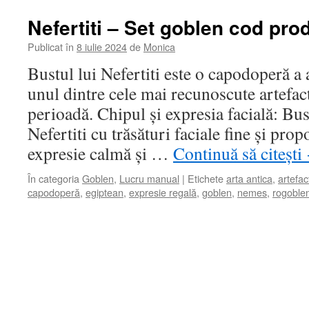
Nefertiti – Set goblen cod pro
Publicat în
8 iulie 2024
de
Monica
Bustul lui Nefertiti este o capodoperă a a
unul dintre cele mai recunoscute artefac
perioadă. Chipul și expresia facială: Bus
Nefertiti cu trăsături faciale fine și pro
expresie calmă și …
Continuă să citești
În categoria
Goblen
,
Lucru manual
|
Etichete
arta antica
,
artefac
capodoperă
,
egiptean
,
expresie regală
,
goblen
,
nemes
,
rogoble