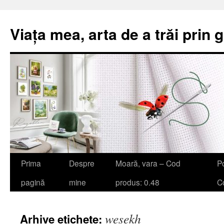
Viața mea, arta de a trăi prin 
Sari
Prima
Despre
Moară, vara – Cod
Po
la
pagină
mine
produs: 0.48
Co
conținut
wesekh
Arhive etichete: