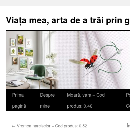
Viața mea, arta de a trăi prin 
Sari
Prima
Despre
Moară, vara – Cod
Po
la
pagină
mine
produs: 0.48
Co
conținut
←
Vremea narciselor – Cod produs: 0.52
Î