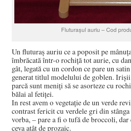
Fluturașul auriu – Cod prod
Un fluturaș auriu ce a poposit pe mânuța
îmbrăcată într-o rochiță tot aurie, cu dan
gât, legată cu un cordon ce pare un satin 
generat titlul modelului de goblen. Iriși
parcă sunt meniți să se asorteze cu rochiț
bălai al fetiței.
In rest avem o vegetație de un verde rev
contrast fericit cu verdele gri din stânga 
vorba, – pare a fi o tufă de broccoli, dar 
ceva atât de prozaic.