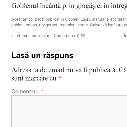
Goblenul încântă prin gingășie, în întreg
Acest articol a fost publicat în
Goblen
,
Lucru manual
și etichetat
goblen
,
popas
,
revigorant
,
rogoblen
,
verde
. Salvează
legătura 
←
Vremea narciselor – Cod produs: 0.52
Î
Lasă un răspuns
Adresa ta de email nu va fi publicată.
Câ
*
sunt marcate cu
Comentariu
*