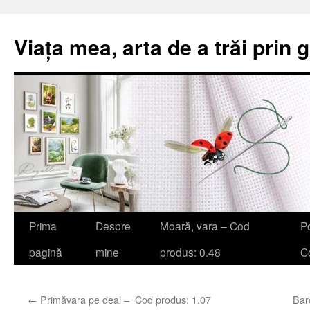
Viața mea, arta de a trăi prin 
Sari
Prima
Despre
Moară, vara – Cod
Po
la
pagină
mine
produs: 0.48
Co
conținut
←
Primăvara pe deal – Cod produs: 1.07
Bar