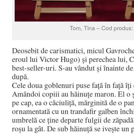
Tom, Tina – Cod produs:
Deosebit de carismatici, micul Gavroche
eroul lui Victor Hugo) și perechea lui, C
best-seller-uri. S-au vândut și înainte de 
după.
Cele doua goblenuri puse față în față îți 
Amândoi copiii au hăinuțe maron. El o 
pe cap, ea o căciuliță, mărginită de o pan
ornamentată cu un trandafir galben înch
umbrelă ce ține departe fulgii de zăpad
roșu la gât. De sub hăinuță se ivește un 