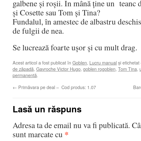
galbene și roșii. In mână ține un teanc 
și Cosette sau Tom și Tina?
Fundalul, în amestec de albastru deschis 
de fulgii de nea.
Se lucrează foarte ușor și cu mult drag.
Acest articol a fost publicat în
Goblen
,
Lucru manual
și etichetat
de zăpadă
,
Gavroche Victor Hugo
,
goblen rogoblen
,
Tom Tina
,
permanentă
.
←
Primăvara pe deal – Cod produs: 1.07
Bar
Lasă un răspuns
Adresa ta de email nu va fi publicată.
Câ
*
sunt marcate cu