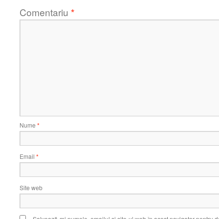
Comentariu
*
Nume
*
Email
*
Site web
Salvează-mi numele, emailul și site-ul web în acest navigator pentru d