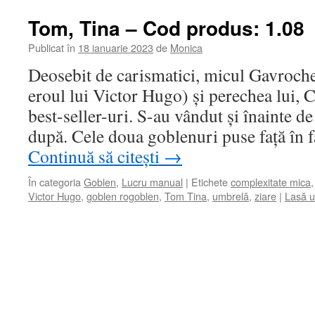
Tom, Tina – Cod produs: 1.08
Publicat în
18 ianuarie 2023
de
Monica
Deosebit de carismatici, micul Gavroche
eroul lui Victor Hugo) și perechea lui, C
best-seller-uri. S-au vândut și înainte de 
după. Cele doua goblenuri puse față în f
Continuă să citești
→
În categoria
Goblen
,
Lucru manual
|
Etichete
complexitate mica
Victor Hugo
,
goblen rogoblen
,
Tom Tina
,
umbrelă
,
ziare
|
Lasă u