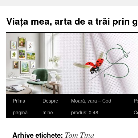
Viața mea, arta de a trăi prin 
Sari
Prima
Despre
Moară, vara – Cod
Po
la
pagină
mine
produs: 0.48
Co
conținut
Tom Tina
Arhive etichete: