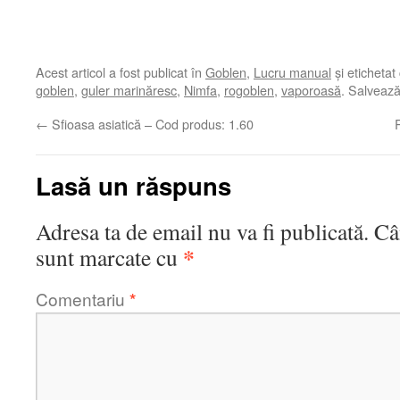
Acest articol a fost publicat în
Goblen
,
Lucru manual
și etichetat
goblen
,
guler marinăresc
,
Nimfa
,
rogoblen
,
vaporoasă
. Salveaz
←
Sfioasa asiatică – Cod produs: 1.60
Lasă un răspuns
Adresa ta de email nu va fi publicată.
Câ
*
sunt marcate cu
Comentariu
*