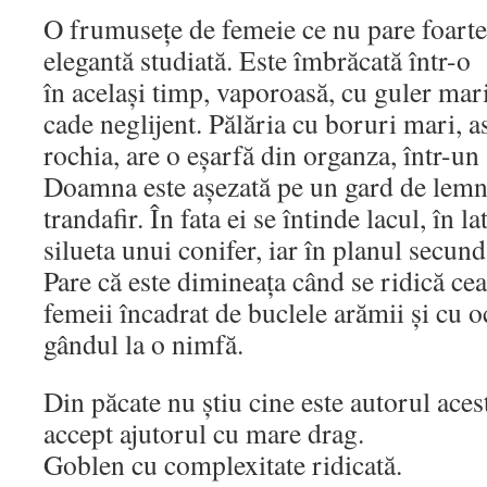
O frumusețe de femeie ce nu pare foarte
elegantă studiată. Este îmbrăcată într-o 
în același timp, vaporoasă, cu guler mari
cade neglijent. Pălăria cu boruri mari, a
rochia, are o eșarfă din organza, într-un
Doamna este așezată pe un gard de lemn,
trandafir. În fata ei se întinde lacul, în l
silueta unui conifer, iar în planul secun
Pare că este dimineața când se ridică cea
femeii încadrat de buclele arămii și cu o
gândul la o nimfă.
Din păcate nu știu cine este autorul acest
accept ajutorul cu mare drag.
Goblen cu complexitate ridicată.