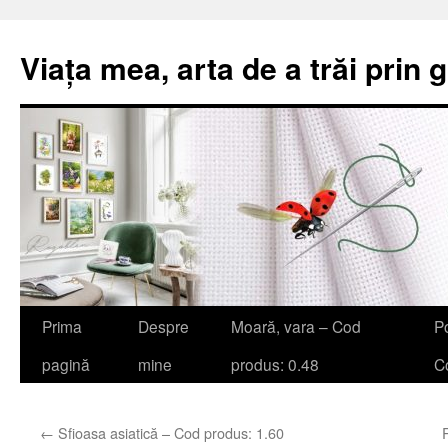
Viața mea, arta de a trăi prin 
Sari
Prima
Despre
Moară, vara – Cod
Po
la
pagină
mine
produs: 0.48
Co
conținut
←
Sfioasa asiatică – Cod produs: 1.60