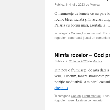
Publicat în
4 iulie 2023
de
Monica
O frumusețe de femeie ce nu pare foa
rochie bleu, mulată și în același tim
Pălăria cu boruri mari, asortată la 
În categoria
Goblen
,
Lucru manual
|
Etich
rogoblen
,
vaporoasă
|
Lasă un comentari
Nimfa rozelor – Cod p
Publicat în
21 iunie 2023
de
Monica
Din nou o frumusețe, de asta data a
verii). Oricum, tânăra strălucește pri
poziție meditativă. Are părul castani
citești
→
În categoria
Goblen
,
Lucru manual
|
Etich
rogoblen
,
roze
|
Lasă un comentariu