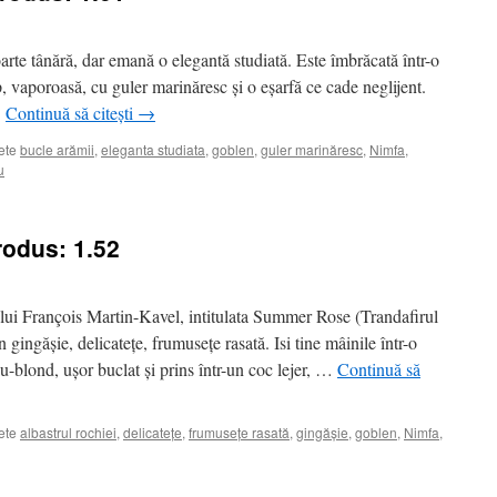
rte tânără, dar emană o elegantă studiată. Este îmbrăcată într-o
p, vaporoasă, cu guler marinăresc și o eșarfă ce cade neglijent.
…
Continuă să citești
→
ete
bucle arămii
,
eleganta studiata
,
goblen
,
guler marinăresc
,
Nimfa
,
u
rodus: 1.52
 lui François Martin-Kavel, intitulata Summer Rose (Trandafirul
n gingășie, delicatețe, frumusețe rasată. Isi tine mâinile într-o
u-blond, ușor buclat și prins într-un coc lejer, …
Continuă să
ete
albastrul rochiei
,
delicatețe
,
frumusețe rasată
,
gingășie
,
goblen
,
Nimfa
,