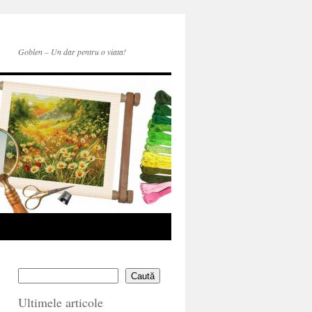
Goblen – Un dar pentru o viata!
Caută
Ultimele articole