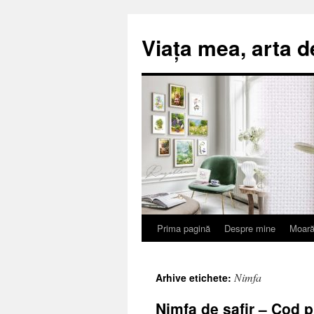
Viața mea, arta d
Prima pagină
Despre mine
Moară
Sari
la
Nimfa
Arhive etichete:
conținut
Nimfa de safir – Cod p