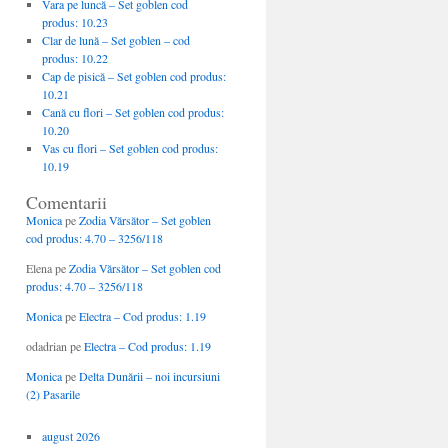
Vara pe luncă – Set goblen cod
produs: 10.23
Clar de lună – Set goblen – cod
produs: 10.22
Cap de pisică – Set goblen cod produs:
10.21
Cană cu flori – Set goblen cod produs:
10.20
Vas cu flori – Set goblen cod produs:
10.19
Comentarii
Monica
pe
Zodia Vărsător – Set goblen
cod produs: 4.70 – 3256/118
Elena
pe
Zodia Vărsător – Set goblen cod
produs: 4.70 – 3256/118
Monica
pe
Electra – Cod produs: 1.19
odadrian
pe
Electra – Cod produs: 1.19
Monica
pe
Delta Dunării – noi incursiuni
(2) Pasarile
august 2026