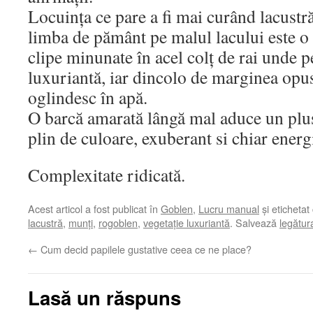
Locuința ce pare a fi mai curând lacustr
limba de pământ pe malul lacului este o i
clipe minunate în acel colț de rai unde p
luxuriantă, iar dincolo de marginea opus
oglindesc în apă.
O barcă amarată lângă mal aduce un plu
plin de culoare, exuberant si chiar energ
Complexitate ridicată.
Acest articol a fost publicat în
Goblen
,
Lucru manual
și etichetat
lacustră
,
munți
,
rogoblen
,
vegetație luxuriantă
. Salvează
legătu
←
Cum decid papilele gustative ceea ce ne place?
Lasă un răspuns