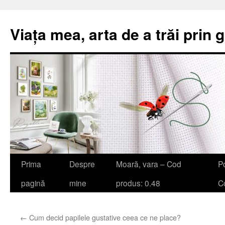
Viața mea, arta de a trăi prin 
Sari
Prima
Despre
Moară, vara – Cod
Po
la
pagină
mine
produs: 0.48
Co
conținut
←
Cum decid papilele gustative ceea ce ne place?