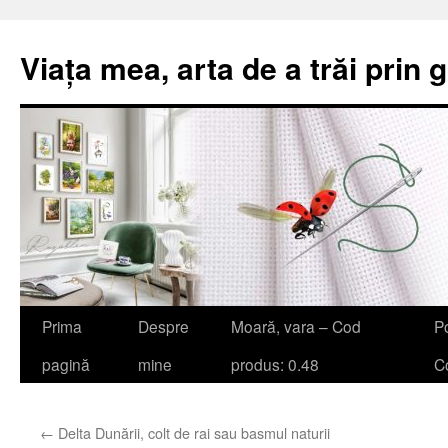
Viața mea, arta de a trăi prin 
Sari
Prima
Despre
Moară, vara – Cod
Po
la
pagină
mine
produs: 0.48
Co
conținut
←
Delta Dunării, colt de rai sau basmul naturii