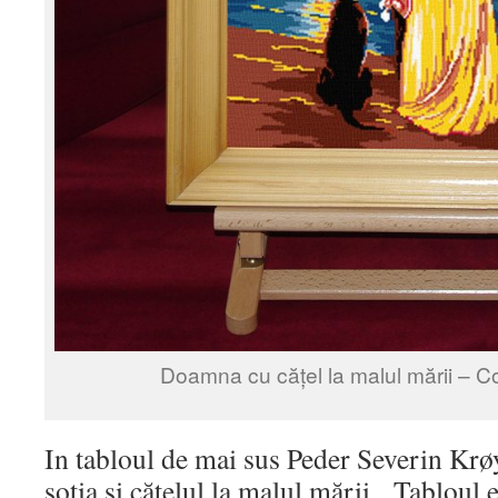
Doamna cu cățel la malul mării – C
In tabloul de mai sus Peder Severin Krøy
soția și cățelul la malul mării. Tabloul e