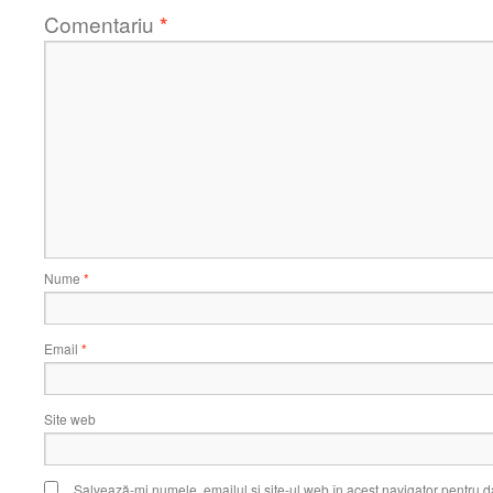
Comentariu
*
Nume
*
Email
*
Site web
Salvează-mi numele, emailul și site-ul web în acest navigator pentru d