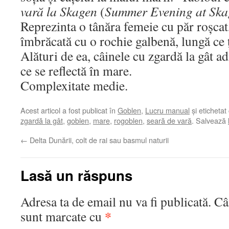
vară la Skagen
(
Summer Evening at Ska
Reprezinta o tânăra femeie cu păr roșcat,
îmbrăcată cu o rochie galbenă, lungă ce 
Alături de ea, câinele cu zgardă la gât 
ce se reflectă în mare.
Complexitate medie.
Acest articol a fost publicat în
Goblen
,
Lucru manual
și etichetat
zgardă la gât
,
goblen
,
mare
,
rogoblen
,
seară de vară
. Salvează
←
Delta Dunării, colt de rai sau basmul naturii
Lasă un răspuns
Adresa ta de email nu va fi publicată.
Câ
*
sunt marcate cu