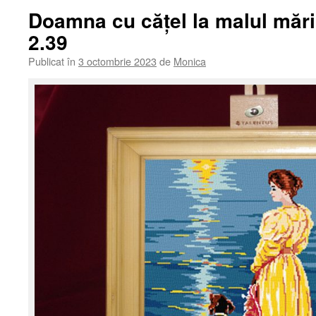
Doamna cu cățel la malul mări
2.39
Publicat în
3 octombrie 2023
de
Monica