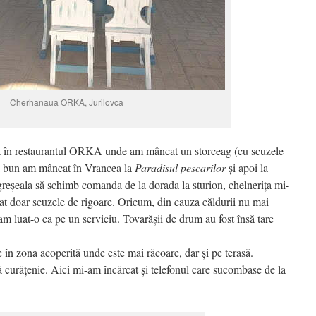
Cherhanaua ORKA, Jurilovca
at în restaurantul ORKA unde am mâncat un storceag (cu scuzele
ai bun am mâncat în Vrancea la
Paradisul pescarilor
și apoi la
greșeala să schimb comanda de la dorada la sturion, chelnerița mi-
at doar scuzele de rigoare. Oricum, din cauza căldurii nu mai
am luat-o ca pe un serviciu. Tovarășii de drum au fost însă tare
în zona acoperită unde este mai răcoare, dar și pe terasă.
ă curățenie. Aici mi-am încărcat și telefonul care sucombase de la