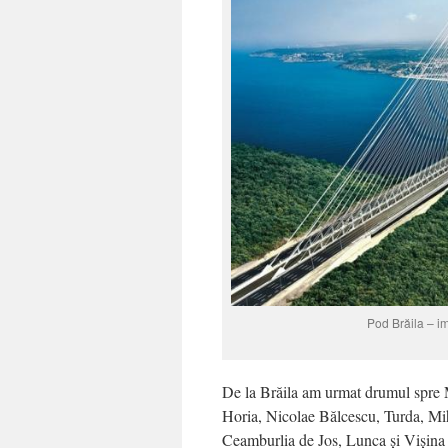
Pod Brăila – im
De la Brăila am urmat drumul spre 
Horia, Nicolae Bălcescu, Turda, Mi
Ceamburlia de Jos, Lunca și Vișina l