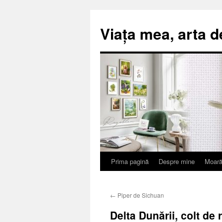
Viața mea, arta d
Prima pagină
Despre mine
Moară
Sari
la
←
Piper de Sichuan
conținut
Delta Dunării, colt de 