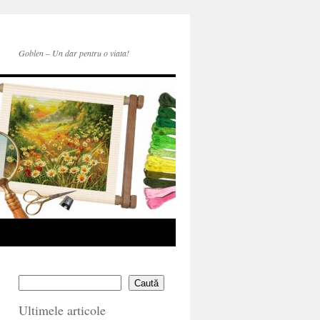
Goblen – Un dar pentru o viata!
Caută
Ultimele articole