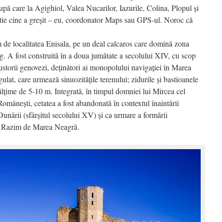
upă care la Agighiol, Valea Nucarilor, Iazurile, Colina, Plopul și
tie cine a greșit – eu, coordonator Maps sau GPS-ul. Noroc că
m de localitatea Enisala, pe un deal calcaros care domină zona
. A fost construită în a doua jumătate a secolului XIV, cu scop
gustorii genovezi, deținători ai monopolului navigației în Marea
lat, care urmează sinuozitățile terenului; zidurile și bastioanele
ălțime de 5-10 m. Integrată, în timpul domniei lui Mircea cel
Românești, cetatea a fost abandonată în contextul înaintării
 Dunării (sfârșitul secolului XV) și ca urmare a formării
ul Razim de Marea Neagră.