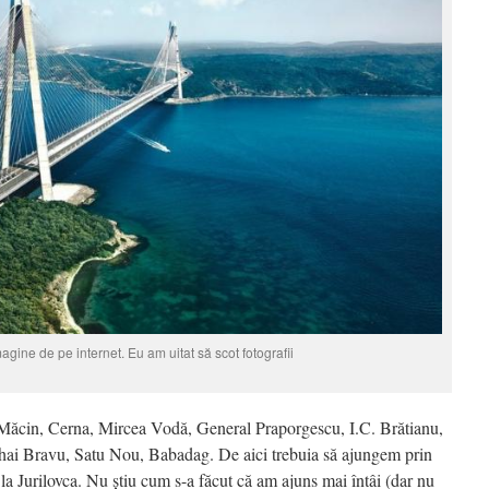
agine de pe internet. Eu am uitat să scot fotografii
Măcin, Cerna, Mircea Vodă, General Praporgescu, I.C. Brătianu,
hai Bravu, Satu Nou, Babadag. De aici trebuia să ajungem prin
a Jurilovca. Nu știu cum s-a făcut că am ajuns mai întâi (dar nu