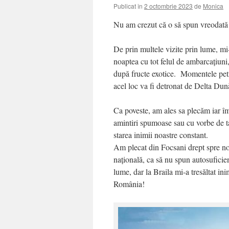
Publicat în
2 octombrie 2023
de
Monica
Nu am crezut că o să spun vreodată 
De prin multele vizite prin lume, mi
noaptea cu tot felul de ambarcațiuni
după fructe exotice. Momentele petr
acel loc va fi detronat de Delta Dună
Ca poveste, am ales sa plecăm iar î
amintiri spumoase sau cu vorbe de t
starea inimii noastre constant.
Am plecat din Focsani drept spre no
națională, ca să nu spun autosufici
lume, dar la Braila mi-a tresăltat in
România!