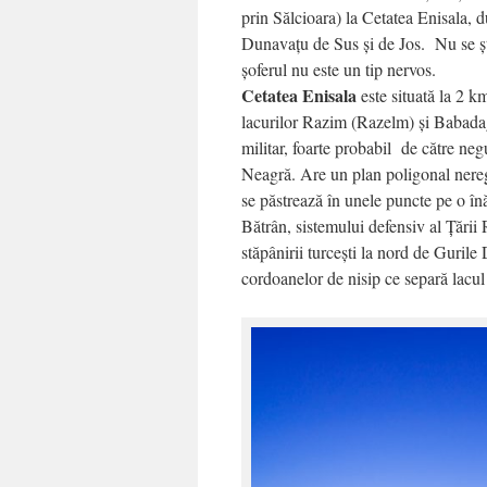
prin Sălcioara) la Cetatea Enisala, d
Dunavațu de Sus și de Jos. Nu se ș
șoferul nu este un tip nervos.
Cetatea Enisala
este situată la 2 k
lacurilor Razim (Razelm) și Babadag
militar, foarte probabil de către ne
Neagră. Are un plan poligonal neregu
se păstrează în unele puncte pe o în
Bătrân, sistemului defensiv al Ţării 
stăpânirii turcești la nord de Gurile
cordoanelor de nisip ce separă lac