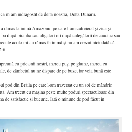
că m-am îndrăgostit de delta noastră, Delta Dunării.
-a rămas la inimă Amazonul pe care l-am cutreierat și ziua și
, ba după piranha sau aligatori ori după culegătorii de cauciuc sau
ecute acolo mi-au rămas în inimă și nu am crezut niciodată că
rii.
mpreună cu prietenii noștri, mereu puși pe glume, mereu cu
alc, de zâmbetul nu ne dispare de pe buze, iar voia bună este
ul pod din Brăila pe care l-am traversat cu un soi de mândrie
ență. Am trecut cu mașina peste multe poduri spectaculoase din
ima de satisfacție și bucurie. Iată o minune de pod făcut în