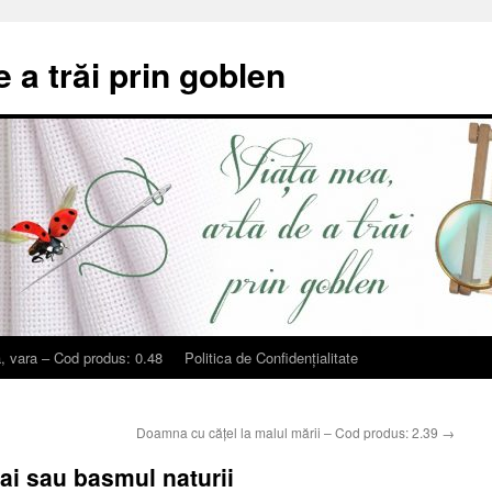
e a trăi prin goblen
, vara – Cod produs: 0.48
Politica de Confidențialitate
Doamna cu cățel la malul mării – Cod produs: 2.39
→
rai sau basmul naturii