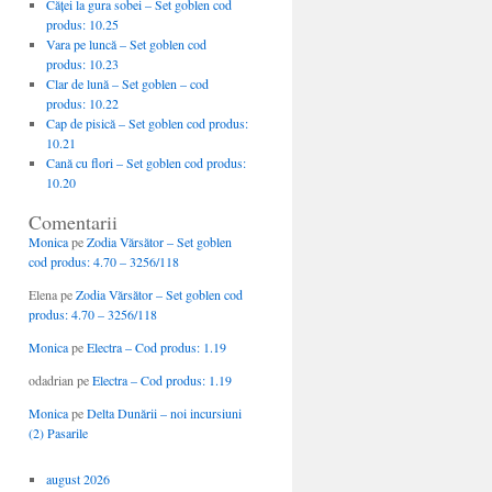
Căţei la gura sobei – Set goblen cod
produs: 10.25
Vara pe luncă – Set goblen cod
produs: 10.23
Clar de lună – Set goblen – cod
produs: 10.22
Cap de pisică – Set goblen cod produs:
10.21
Cană cu flori – Set goblen cod produs:
10.20
Comentarii
Monica
pe
Zodia Vărsător – Set goblen
cod produs: 4.70 – 3256/118
Elena
pe
Zodia Vărsător – Set goblen cod
produs: 4.70 – 3256/118
Monica
pe
Electra – Cod produs: 1.19
odadrian
pe
Electra – Cod produs: 1.19
Monica
pe
Delta Dunării – noi incursiuni
(2) Pasarile
august 2026