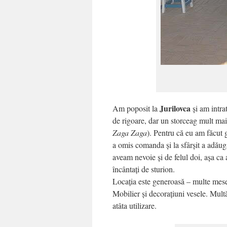
Jurilovca
Am poposit la
și am intr
de rigoare, dar un storceag mult m
Zaga Zaga
). Pentru că eu am făcut 
a omis comanda și la sfârșit a adăug
aveam nevoie și de felul doi, așa ca 
încântați de sturion.
Locația este generoasă – multe mese 
Mobilier și decorațiuni vesele. Mult
atâta utilizare.