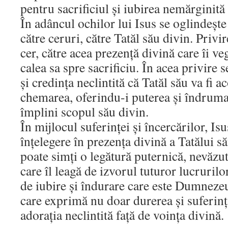
pentru sacrificiul și iubirea nemărginită 
În adâncul ochilor lui Isus se oglindeșt
către ceruri, către Tatăl său divin. Privir
cer, către acea prezență divină care îi ve
calea sa spre sacrificiu. În acea privire s
și credința neclintită că Tatăl său va fi a
chemarea, oferindu-i puterea și îndruma
împlini scopul său divin.
În mijlocul suferinței și încercărilor, Isu
înțelegere în prezența divină a Tatălui să
poate simți o legătură puternică, nevăzut
care îl leagă de izvorul tuturor lucrurilor
de iubire și îndurare care este Dumnezeu
care exprimă nu doar durerea și suferința
adorația neclintită față de voința divină.