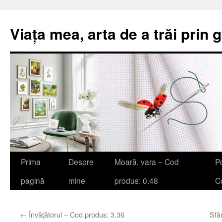
Viața mea, arta de a trăi prin 
Sari
Prima
Despre
Moară, vara – Cod
Po
la
pagină
mine
produs: 0.48
Co
conținut
←
Învățătorul – Cod produs: 3.36
Sfâ