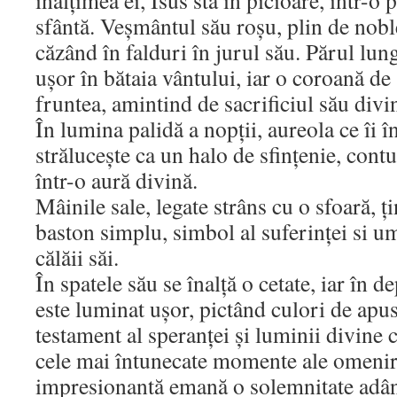
înălțimea ei, Isus stă în picioare, într-o
sfântă. Veșmântul său roșu, plin de noble
căzând în falduri în jurul său. Părul lung
ușor în bătaia vântului, iar o coroană de
fruntea, amintind de sacrificiul său divi
În lumina palidă a nopții, aureola ce îi 
strălucește ca un halo de sfințenie, contu
într-o aură divină.
Mâinile sale, legate strâns cu o sfoară, ț
baston simplu, simbol al suferinței si um
călăii săi.
În spatele său se înalță o cetate, iar în d
este luminat ușor, pictând culori de apus
testament al speranței și luminii divine c
cele mai întunecate momente ale omenir
impresionantă emană o solemnitate adân