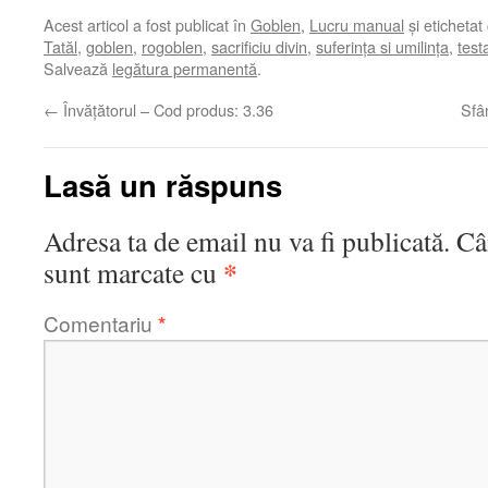
Acest articol a fost publicat în
Goblen
,
Lucru manual
și etichetat
Tatăl
,
goblen
,
rogoblen
,
sacrificiu divin
,
suferința si umilința
,
test
Salvează
legătura permanentă
.
←
Învățătorul – Cod produs: 3.36
Sfâ
Lasă un răspuns
Adresa ta de email nu va fi publicată.
Câ
*
sunt marcate cu
Comentariu
*