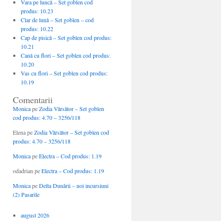
Vara pe luncă – Set goblen cod
produs: 10.23
Clar de lună – Set goblen – cod
produs: 10.22
Cap de pisică – Set goblen cod produs:
10.21
Cană cu flori – Set goblen cod produs:
10.20
Vas cu flori – Set goblen cod produs:
10.19
Comentarii
Monica
pe
Zodia Vărsător – Set goblen
cod produs: 4.70 – 3256/118
Elena
pe
Zodia Vărsător – Set goblen cod
produs: 4.70 – 3256/118
Monica
pe
Electra – Cod produs: 1.19
odadrian
pe
Electra – Cod produs: 1.19
Monica
pe
Delta Dunării – noi incursiuni
(2) Pasarile
august 2026