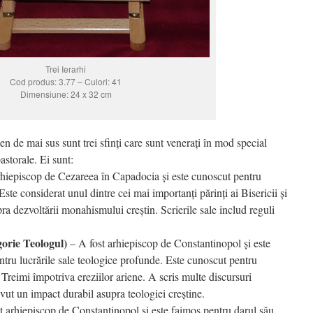
Trei Ierarhi
Cod produs: 3.77 – Culori: 41
Dimensiune: 24 x 32 cm
n de mai sus sunt trei sfinți care sunt venerați în mod special
pastorale. Ei sunt:
rhiepiscop de Cezareea în Capadocia și este cunoscut pentru
 Este considerat unul dintre cei mai importanți părinți ai Bisericii și
ra dezvoltării monahismului creștin. Scrierile sale includ reguli
gorie Teologul)
– A fost arhiepiscop de Constantinopol și este
ntru lucrările sale teologice profunde. Este cunoscut pentru
 Treimi împotriva ereziilor ariene. A scris multe discursuri
 avut un impact durabil asupra teologiei creștine.
t arhiepiscop de Constantinopol și este faimos pentru darul său