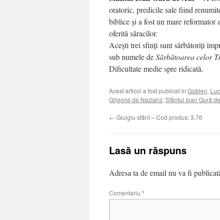
oratoric, predicile sale fiind renumit
biblice și a fost un mare reformator a
oferită săracilor.
Acești trei sfinți sunt sărbătoriți î
sub numele de
Sărbătoarea celor Tr
Dificultate medie spre ridicată.
Acest articol a fost publicat în
Goblen
,
Luc
Grigorie de Nazianz
,
Sfântul Ioan Gură de
←
Giulgiu sfânt – Cod produs: 3.76
Lasă un răspuns
Adresa ta de email nu va fi publicat
Comentariu
*