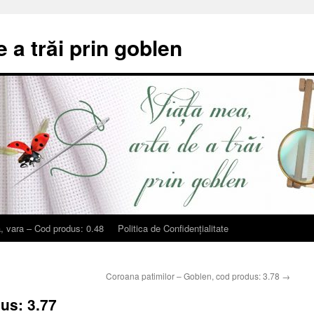
e a trăi prin goblen
, vara – Cod produs: 0.48
Politica de Confidențialitate
Coroana patimilor – Goblen, cod produs: 3.78
→
dus: 3.77