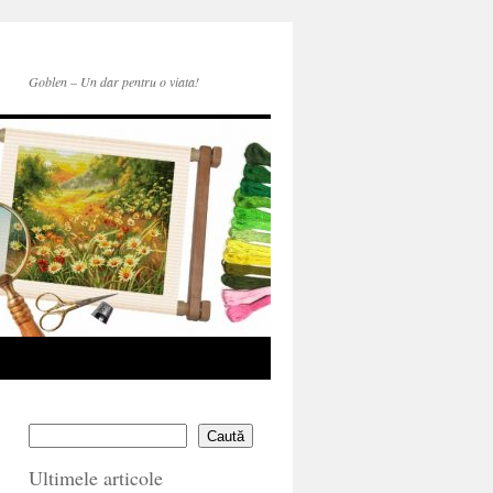
Goblen – Un dar pentru o viata!
Caută
Ultimele articole