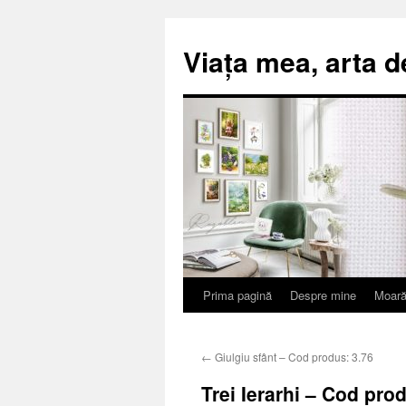
Viața mea, arta d
Prima pagină
Despre mine
Moară
Sari
la
←
Giulgiu sfânt – Cod produs: 3.76
conținut
Trei Ierarhi – Cod pro