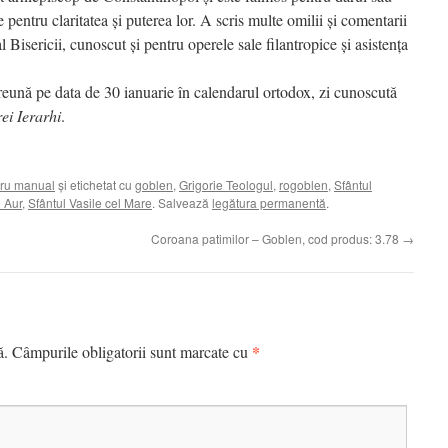
e pentru claritatea și puterea lor. A scris multe omilii și comentarii
l Bisericii, cunoscut și pentru operele sale filantropice și asistența
mpreună pe data de 30 ianuarie în calendarul ortodox, zi cunoscută
ei Ierarhi
.
ru manual
și etichetat cu
goblen
,
Grigorie Teologul
,
rogoblen
,
Sfântul
 Aur
,
Sfântul Vasile cel Mare
. Salvează
legătura permanentă
.
Coroana patimilor – Goblen, cod produs: 3.78
→
*
ă.
Câmpurile obligatorii sunt marcate cu