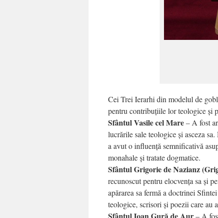
Cei Trei Ierarhi din modelul de goble
pentru contribuțiile lor teologice și 
Sfântul Vasile cel Mare
– A fost a
lucrările sale teologice și asceza sa.
a avut o influență semnificativă asup
monahale și tratate dogmatice.
Sfântul Grigorie de Nazianz (Gri
recunoscut pentru elocvența sa și pe
apărarea sa fermă a doctrinei Sfintei
teologice, scrisori și poezii care au
Sfântul Ioan Gură de Aur
– A fos