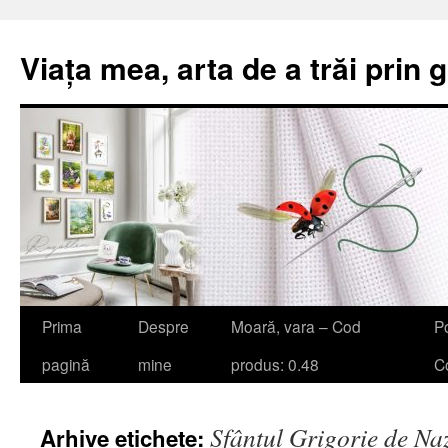
Viața mea, arta de a trăi prin 
Sari
Prima
Despre
Moară, vara – Cod
Po
la
pagină
mine
produs: 0.48
Co
conținut
Sfântul Grigorie de Na
Arhive etichete: