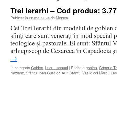
Trei Ierarhi – Cod produs: 3.77
Publicat în
28 mai 2024
de
Monica
Cei Trei Ierarhi din modelul de goblen d
sfinți care sunt venerați în mod special p
teologice și pastorale. Ei sunt: Sfântul 
arhiepiscop de Cezareea în Capadocia 
→
În categoria
Goblen
,
Lucru manual
|
Etichete
goblen
,
Grigorie T
Nazianz
,
Sfântul Ioan Gură de Aur
,
Sfântul Vasile cel Mare
|
Las