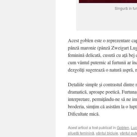
Singură în fu
Acest goblen este o reprezentare cap
pânză maronie (pânză Zweigart Lugan
feminină delicată, cusută cu ață bej 
cum vântul puternic al furtunii ar înc
dezgoliți sugerează o natură aspră, 
Detaliile simple și contrastul dintre
dramatică, aproape poetică. Furtuna, s
interpretare, permițându-ne să ne im
broderia, simțim că asistăm la o luptă
Dificultate mică.
Acest articol a fost publicat în
Goblen
,
Luc
siluetă feminină
,
vântul biciuie
,
vântul put