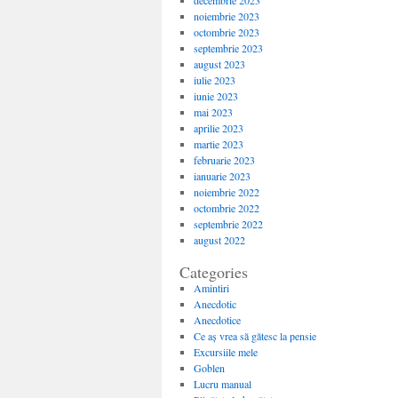
decembrie 2023
noiembrie 2023
octombrie 2023
septembrie 2023
august 2023
iulie 2023
iunie 2023
mai 2023
aprilie 2023
martie 2023
februarie 2023
ianuarie 2023
noiembrie 2022
octombrie 2022
septembrie 2022
august 2022
Categories
Amintiri
Anecdotic
Anecdotice
Ce aș vrea să gătesc la pensie
Excursiile mele
Goblen
Lucru manual