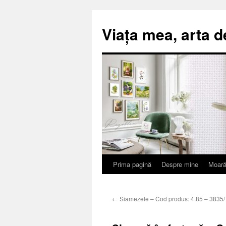
Viața mea, arta d
Prima pagină
Despre mine
Moară
Sari
la
←
Siamezele – Cod produs: 4.85 – 3835
conținut