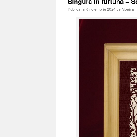
Singură în furtună – 
Publicat în
6 noiembrie 2024
de
Monica