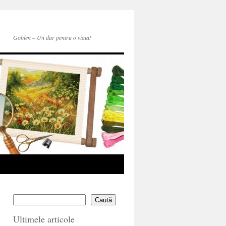
Goblen – Un dar pentru o viata!
Caută
Ultimele articole