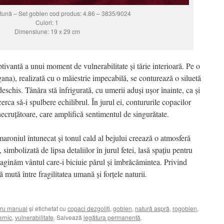
rtună – Set goblen cod produs: 4.86 – 3835/9024
Culori: 1
Dimensiune: 19 x 29 cm
tivantă a unui moment de vulnerabilitate și tărie interioară. Pe o
a), realizată cu o măiestrie impecabilă, se conturează o siluetă
deschis. Tânăra stă înfrigurată, cu umerii aduși ușor înainte, ca și
erca să-i spulbere echilibrul. În jurul ei, contururile copacilor
necruțătoare, care amplifică sentimentul de singurătate.
 maroniul întunecat și tonul cald al bejului creează o atmosferă
imbolizată de lipsa detaliilor în jurul fetei, lasă spațiu pentru
aginăm vântul care-i biciuie părul și îmbrăcămintea. Privind
 mută între fragilitatea umană și forțele naturii.
ru manual
și etichetat cu
copaci dezgoliți
,
goblen
,
natură aspră
,
rogoblen
,
ernic
,
vulnerabilitate
. Salvează
legătura permanentă
.