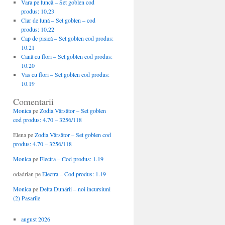
Vara pe luncă – Set goblen cod
produs: 10.23
Clar de lună – Set goblen – cod
produs: 10.22
Cap de pisică – Set goblen cod produs:
10.21
Cană cu flori – Set goblen cod produs:
10.20
Vas cu flori – Set goblen cod produs:
10.19
Comentarii
Monica
pe
Zodia Vărsător – Set goblen
cod produs: 4.70 – 3256/118
Elena
pe
Zodia Vărsător – Set goblen cod
produs: 4.70 – 3256/118
Monica
pe
Electra – Cod produs: 1.19
odadrian
pe
Electra – Cod produs: 1.19
Monica
pe
Delta Dunării – noi incursiuni
(2) Pasarile
august 2026