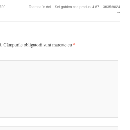
/720
Toamna în doi – Set goblen cod produs: 4.87 – 3835/9024
→
*
ă.
Câmpurile obligatorii sunt marcate cu