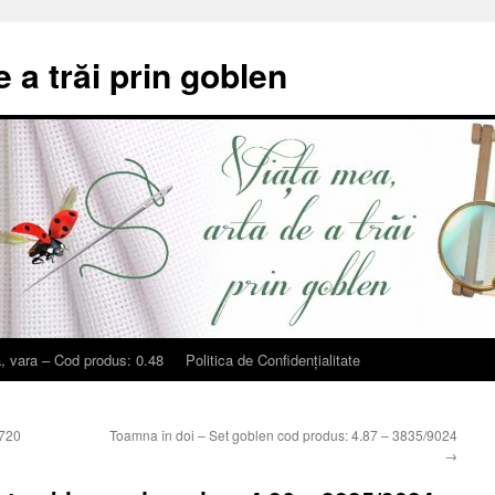
e a trăi prin goblen
, vara – Cod produs: 0.48
Politica de Confidențialitate
/720
Toamna în doi – Set goblen cod produs: 4.87 – 3835/9024
→