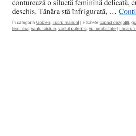
conturează o siluetă feminină delicată, c
deschis. Tânăra stă înfrigurată, …
Conti
În categoria
Goblen
,
Lucru manual
|
Etichete
copaci dezgoliți
,
go
feminină
,
vântul biciuie
,
vântul puternic
,
vulnerabilitate
|
Lasă un