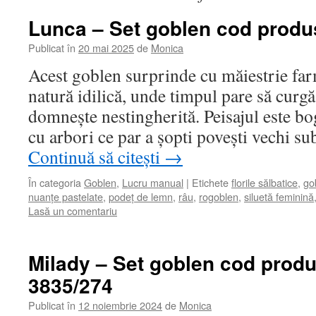
Lunca – Set goblen cod produ
Publicat în
20 mai 2025
de
Monica
Acest goblen surprinde cu măiestrie far
natură idilică, unde timpul pare să curgă 
domnește nestingherită. Peisajul este boga
cu arbori ce par a șopti povești vechi s
Continuă să citești
→
În categoria
Goblen
,
Lucru manual
|
Etichete
florile sălbatice
,
go
nuanțe pastelate
,
podeț de lemn
,
râu
,
rogoblen
,
siluetă feminină
Lasă un comentariu
Milady – Set goblen cod produ
3835/274
Publicat în
12 noiembrie 2024
de
Monica