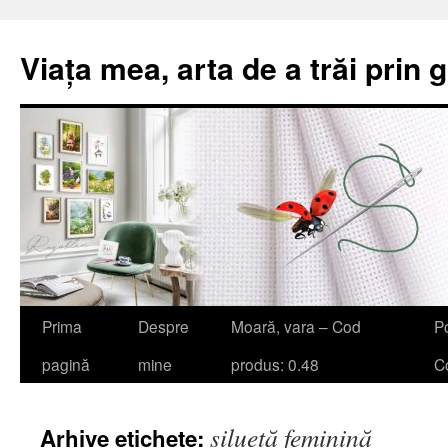
Viața mea, arta de a trăi prin 
Sari
Prima
Despre
Moară, vara – Cod
Po
la
pagină
mine
produs: 0.48
Co
conținut
siluetă feminină
Arhive etichete: