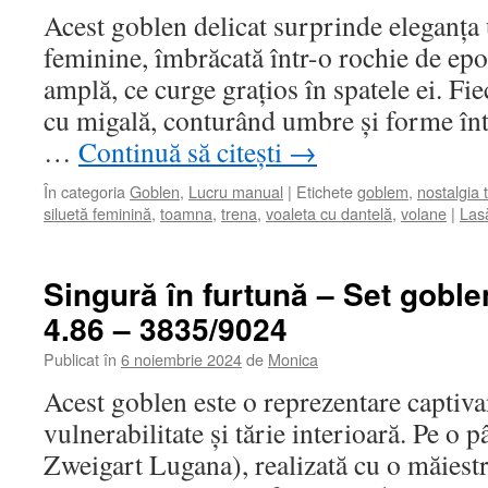
Acest goblen delicat surprinde eleganța u
feminine, îmbrăcată într-o rochie de epo
amplă, ce curge grațios în spatele ei. Fie
cu migală, conturând umbre și forme înt
…
Continuă să citești
→
În categoria
Goblen
,
Lucru manual
|
Etichete
goblem
,
nostalgia 
siluetă feminină
,
toamna
,
trena
,
voaleta cu dantelă
,
volane
|
Las
Singură în furtună – Set gobl
4.86 – 3835/9024
Publicat în
6 noiembrie 2024
de
Monica
Acest goblen este o reprezentare captiv
vulnerabilitate și tărie interioară. Pe o
Zweigart Lugana), realizată cu o măiestr