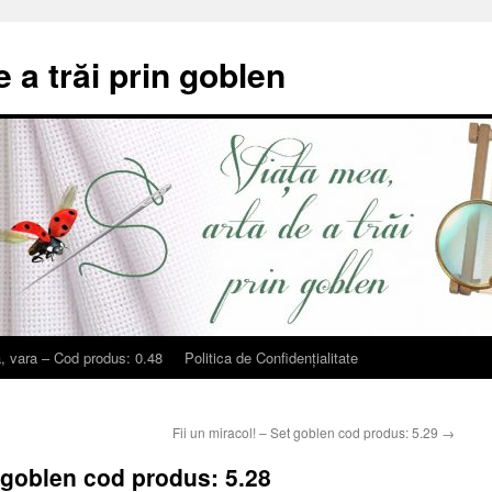
e a trăi prin goblen
, vara – Cod produs: 0.48
Politica de Confidențialitate
Fii un miracol! – Set goblen cod produs: 5.29
→
 goblen cod produs: 5.28