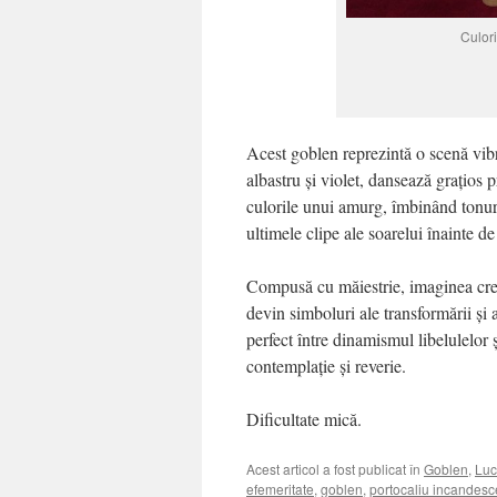
Culor
Acest goblen reprezintă o scenă vibr
albastru și violet, dansează grațios p
culorile unui amurg, îmbinând tonuri
ultimele clipe ale soarelui înainte de
Compusă cu măiestrie, imaginea creeaz
devin simboluri ale transformării și 
perfect între dinamismul libelulelor 
contemplație și reverie.
Dificultate mică.
Acest articol a fost publicat în
Goblen
,
Luc
efemeritate
,
goblen
,
portocaliu incandesc