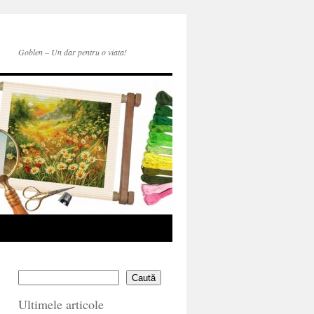
Goblen – Un dar pentru o viata!
Caută
Ultimele articole