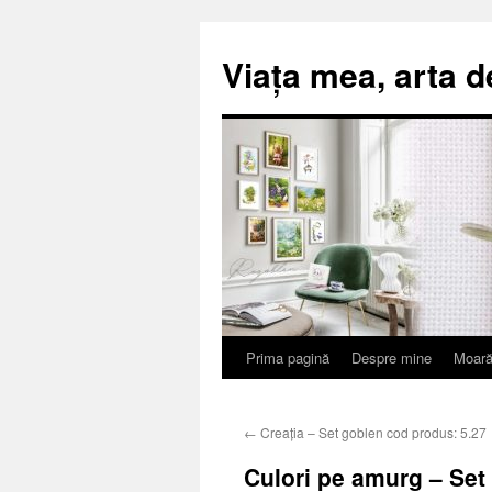
Viața mea, arta d
Prima pagină
Despre mine
Moară
Sari
la
←
Creația – Set goblen cod produs: 5.27
conținut
Culori pe amurg – Set