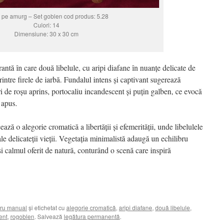
i pe amurg – Set goblen cod produs: 5.28
Culori: 14
Dimensiune: 30 x 30 cm
antă în care două libelule, cu aripi diafane în nuanțe delicate de
rintre firele de iarbă. Fundalul intens și captivant sugerează
 de roșu aprins, portocaliu incandescent și puțin galben, ce evocă
 apus.
ă o alegorie cromatică a libertății și efemerității, unde libelulele
ale delicateții vieții. Vegetația minimalistă adaugă un echilibru
și calmul oferit de natură, conturând o scenă care inspiră
ru manual
și etichetat cu
alegorie cromatică
,
aripi diafane
,
două libelule
,
ent
,
rogoblen
. Salvează
legătura permanentă
.