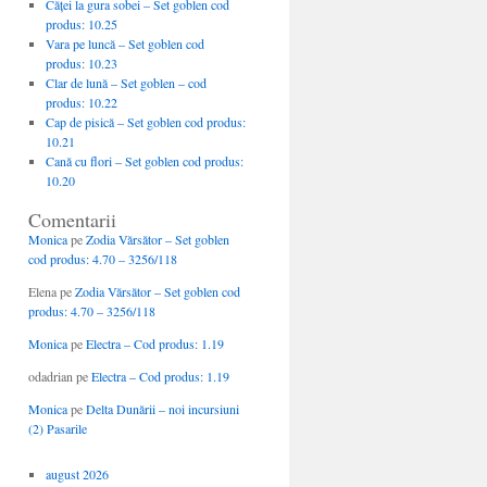
Căţei la gura sobei – Set goblen cod
produs: 10.25
Vara pe luncă – Set goblen cod
produs: 10.23
Clar de lună – Set goblen – cod
produs: 10.22
Cap de pisică – Set goblen cod produs:
10.21
Cană cu flori – Set goblen cod produs:
10.20
Comentarii
Monica
pe
Zodia Vărsător – Set goblen
cod produs: 4.70 – 3256/118
Elena
pe
Zodia Vărsător – Set goblen cod
produs: 4.70 – 3256/118
Monica
pe
Electra – Cod produs: 1.19
odadrian
pe
Electra – Cod produs: 1.19
Monica
pe
Delta Dunării – noi incursiuni
(2) Pasarile
august 2026