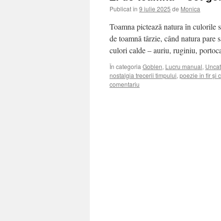
Publicat în
9 iulie 2025
de
Monica
Toamna pictează natura în culorile su
de toamnă târzie, când natura pare să
culori calde – auriu, ruginiu, porto
În categoria
Goblen
,
Lucru manual
,
Uncat
nostalgia trecerii timpului
,
poezie în fir și
comentariu