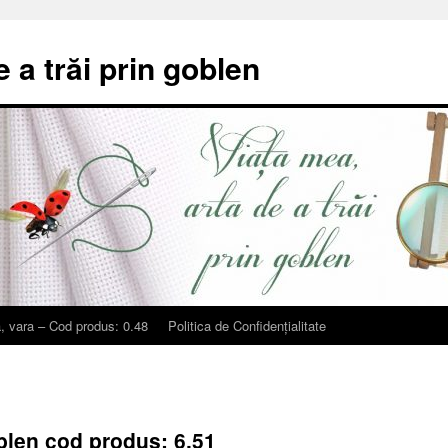
e a trăi prin goblen
, vara – Cod produs: 0.48
Politica de Confidențialitate
blen cod produs: 6.51