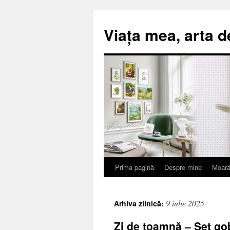
Viața mea, arta d
Prima pagină
Despre mine
Moară
Sari
la
9 iulie 2025
Arhiva zilnică:
conținut
Zi de toamnă – Set go