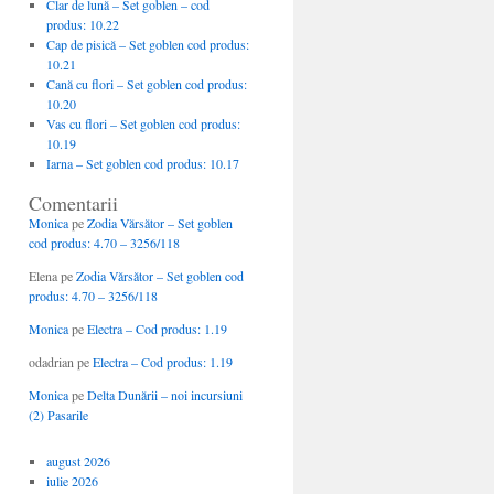
Clar de lună – Set goblen – cod
produs: 10.22
Cap de pisică – Set goblen cod produs:
10.21
Cană cu flori – Set goblen cod produs:
10.20
Vas cu flori – Set goblen cod produs:
10.19
Iarna – Set goblen cod produs: 10.17
Comentarii
Monica
pe
Zodia Vărsător – Set goblen
cod produs: 4.70 – 3256/118
Elena
pe
Zodia Vărsător – Set goblen cod
produs: 4.70 – 3256/118
Monica
pe
Electra – Cod produs: 1.19
odadrian
pe
Electra – Cod produs: 1.19
Monica
pe
Delta Dunării – noi incursiuni
(2) Pasarile
august 2026
iulie 2026