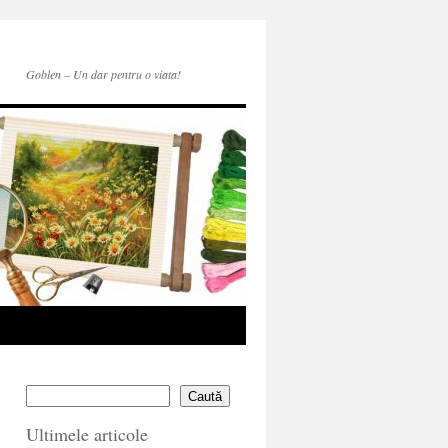
Goblen – Un dar pentru o viata!
Caută
Ultimele articole