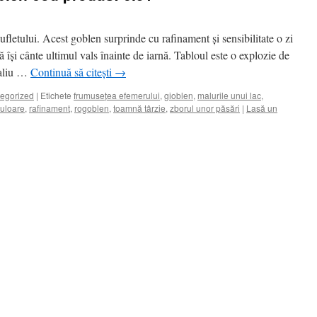
fletului. Acest goblen surprinde cu rafinament și sensibilitate o zi
 își cânte ultimul vals înainte de iarnă. Tabloul este o explozie de
caliu …
Continuă să citești
→
egorized
|
Etichete
frumusețea efemerului
,
gioblen
,
malurile unui lac
,
 culoare
,
rafinament
,
rogoblen
,
toamnă târzie
,
zborul unor păsări
|
Lasă un