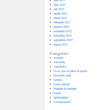
iulie 2023
iunie 2023
mai 2023
aprilie 2023
martie 2023
februarie 2023
ianuarie 2023
noiembrie 2022
octombrie 2022
septembrie 2022
august 2022
Categories
Amintiri
Anecdotic
Anecdotice
Ce aș vrea să gătesc la pensie
Excursiile mele
Goblen
Lucru manual
Plinătate în bunătate
Poezie
Spiritualitate
Uncategorized