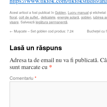
https://www.tiktok.com/tiktokstudio/
Acest articol a fost publicat în
Goblen
,
Lucru manual
și etichetat
floral
,
colț de suflet.
,
delicatețe
,
energie solară
,
goblen
,
iubirea a
visare
. Salvează
legătura permanentă
.
←
Mușcate – Set goblen cod produs: 7.24
Buchețel cu f
Lasă un răspuns
Adresa ta de email nu va fi publicată.
Câ
*
sunt marcate cu
Comentariu
*