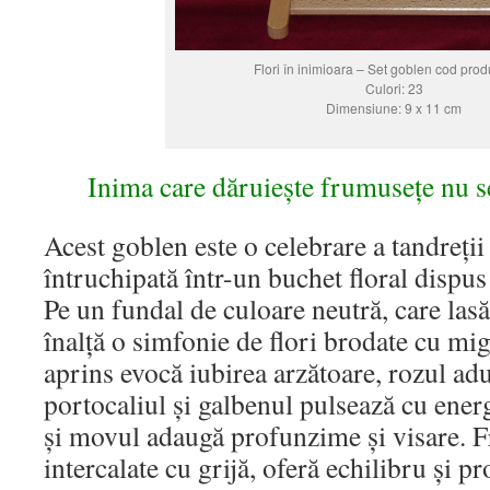
Flori în inimioara – Set goblen cod prod
Culori: 23
Dimensiune: 9 x 11 cm
Inima care dăruiește frumusețe nu se
Acest goblen este o celebrare a tandreții
întruchipată într-un buchet floral dispus
Pe un fundal de culoare neutră, care lasă 
înalță o simfonie de flori brodate cu mig
aprins evocă iubirea arzătoare, rozul adu
portocaliul și galbenul pulsează cu energ
și movul adaugă profunzime și visare. F
intercalate cu grijă, oferă echilibru și 