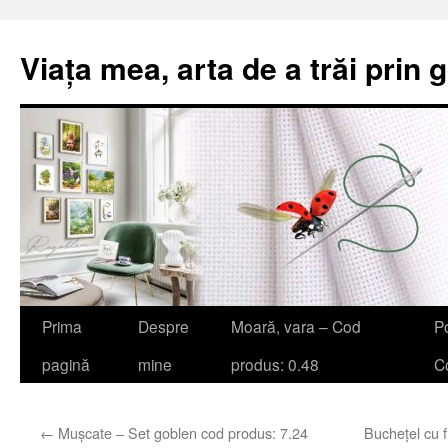
Viața mea, arta de a trăi prin 
Sari
Prima
Despre
Moară, vara – Cod
Po
la
pagină
mine
produs: 0.48
Co
conținut
←
Mușcate – Set goblen cod produs: 7.24
Buchețel cu f