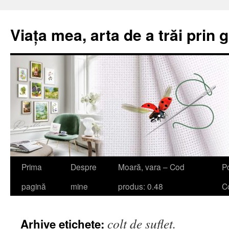
Viața mea, arta de a trăi prin 
Sari
Prima
Despre
Moară, vara – Cod
Po
la
pagină
mine
produs: 0.48
Co
conținut
colț de suflet.
Arhive etichete: