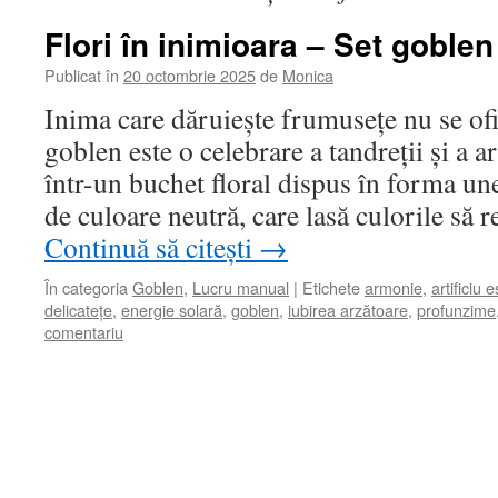
Flori în inimioara – Set goble
Publicat în
20 octombrie 2025
de
Monica
Inima care dăruiește frumusețe nu se ofi
goblen este o celebrare a tandreții și a 
într-un buchet floral dispus în forma un
de culoare neutră, care lasă culorile să r
Continuă să citești
→
În categoria
Goblen
,
Lucru manual
|
Etichete
armonie
,
artificiu e
delicatețe
,
energie solară
,
goblen
,
iubirea arzătoare
,
profunzime
comentariu