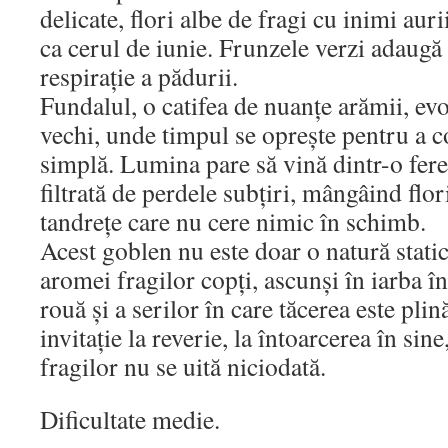
delicate, flori albe de fragi cu inimi aur
ca cerul de iunie. Frunzele verzi adaugă
respirație a pădurii.
Fundalul, o catifea de nuanțe arămii, evo
vechi, unde timpul se oprește pentru a
simplă. Lumina pare să vină dintr-o fere
filtrată de perdele subțiri, mângâind flor
tandrețe care nu cere nimic în schimb.
Acest goblen nu este doar o natură static
aromei fragilor copți, ascunși în iarba în
rouă și a serilor în care tăcerea este plin
invitație la reverie, la întoarcerea în si
fragilor nu se uită niciodată.
Dificultate medie.