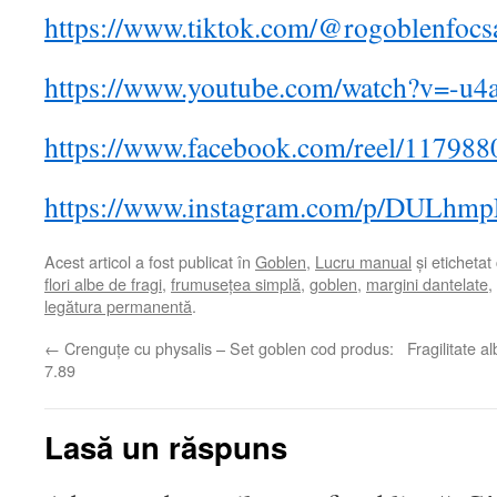
https://www.tiktok.com/@rogoblenfoc
https://www.youtube.com/watch?v=-u
https://www.facebook.com/reel/11798
https://www.instagram.com/p/DULhmp
Acest articol a fost publicat în
Goblen
,
Lucru manual
și etichetat
flori albe de fragi
,
frumusețea simplă
,
goblen
,
margini dantelate
,
legătura permanentă
.
←
Crenguțe cu physalis – Set goblen cod produs:
Fragilitate 
7.89
Lasă un răspuns