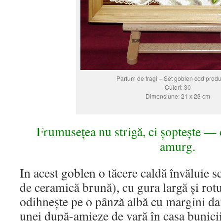
Parfum de fragi – Set goblen cod produ
Culori: 30
Dimensiune: 21 x 23 cm
Frumusețea nu strigă, ci șoptește — 
amurg.
In acest goblen o tăcere caldă învăluie s
de ceramică brună), cu gura largă și rotu
odihnește pe o pânză albă cu margini dan
unei după-amieze de vară în casa bunicii.