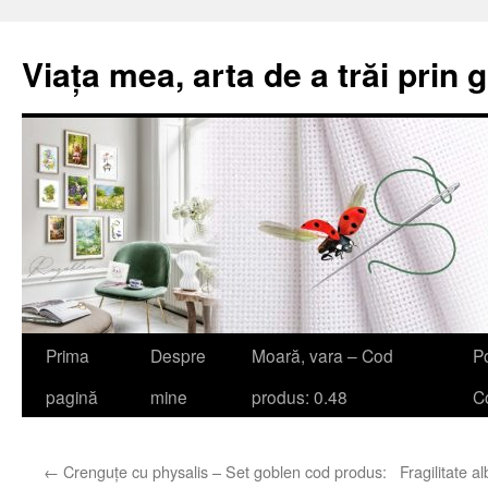
Viața mea, arta de a trăi prin 
Sari
Prima
Despre
Moară, vara – Cod
Po
la
pagină
mine
produs: 0.48
Co
conținut
←
Crenguțe cu physalis – Set goblen cod produs:
Fragilitate 