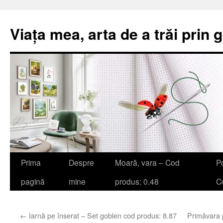
Viața mea, arta de a trăi prin 
Sari
Prima
Despre
Moară, vara – Cod
Po
la
pagină
mine
produs: 0.48
Co
conținut
←
Iarnă pe înserat – Set goblen cod produs: 8.87
Primăvara 