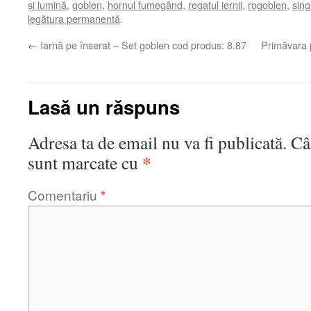
și lumină
,
goblen
,
hornul fumegând
,
regatul iernii
,
rogoblen
,
sing
legătura permanentă
.
←
Iarnă pe înserat – Set goblen cod produs: 8.87
Primăvara 
Lasă un răspuns
Adresa ta de email nu va fi publicată.
Câ
*
sunt marcate cu
Comentariu
*