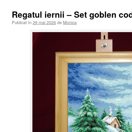
Regatul iernii – Set goblen co
Publicat în
29 mai 2026
de
Monica