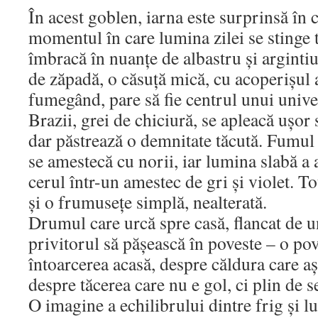
În acest goblen, iarna este surprinsă în c
momentul în care lumina zilei se stinge tr
îmbracă în nuanțe de albastru și argintiu
de zăpadă, o căsuță mică, cu acoperișul 
fumegând, pare să fie centrul unui univer
Brazii, grei de chiciură, se apleacă ușor
dar păstrează o demnitate tăcută. Fumul 
se amestecă cu norii, iar lumina slabă a
cerul într-un amestec de gri și violet. To
și o frumusețe simplă, nealterată.
Drumul care urcă spre casă, flancat de u
privitorul să pășească în poveste – o po
întoarcerea acasă, despre căldura care aș
despre tăcerea care nu e gol, ci plin de s
O imagine a echilibrului dintre frig și l