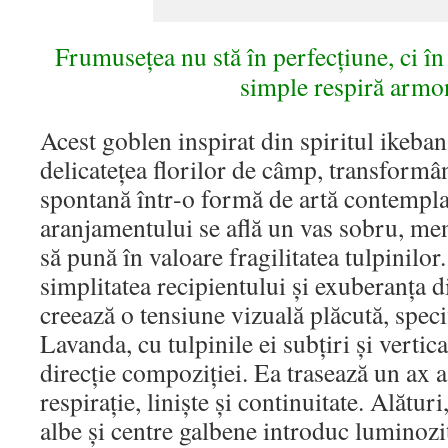
Frumusețea nu stă în perfecțiune, ci în 
simple respiră armo
Acest goblen inspirat din spiritul ikeba
delicatețea florilor de câmp, transformâ
spontană într‑o formă de artă contemplat
aranjamentului se află un vas sobru, menit
să pună în valoare fragilitatea tulpinilor
simplitatea recipientului și exuberanța di
creează o tensiune vizuală plăcută, specif
Lavanda, cu tulpinile ei subțiri și vertic
direcție compoziției. Ea trasează un ax 
respirație, liniște și continuitate. Alătur
albe și centre galbene introduc luminozit