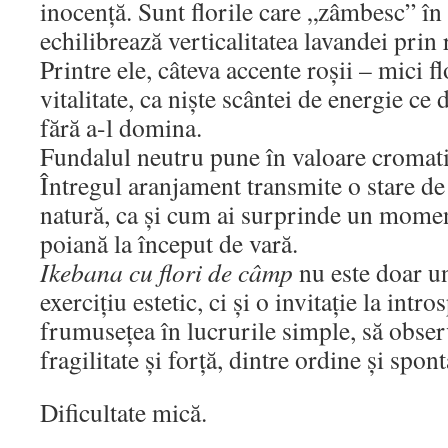
inocență. Sunt florile care „zâmbesc” în
echilibrează verticalitatea lavandei prin
Printre ele, câteva accente roșii – mici 
vitalitate, ca niște scântei de energie c
fără a-l domina.
Fundalul neutru pune în valoare cromatic
Întregul aranjament transmite o stare de
natură, ca și cum ai surprinde un moment
poiană la început de vară.
Ikebana cu flori de câmp
nu este doar u
exercițiu estetic, ci și o invitație la intro
frumusețea în lucrurile simple, să observ
fragilitate și forță, dintre ordine și spont
Dificultate mică.