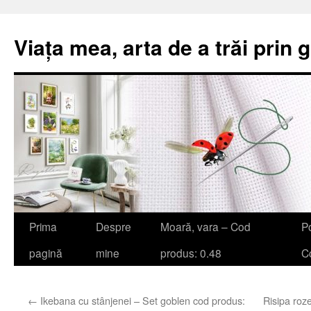
Viața mea, arta de a trăi prin 
Sari
Prima
Despre
Moară, vara – Cod
Po
la
pagină
mine
produs: 0.48
Co
conținut
←
Ikebana cu stânjenei – Set goblen cod produs:
Risipa roz