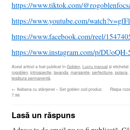
https://www.tiktok.com/@rogoblenfoc
https://www.youtube.com/watch?v=g
https://www.facebook.com/reel/15474
https://www.instagram.com/p/DUoQH
Acest articol a fost publicat în
Goblen
,
Lucru manual
și etichetat
rogoblen
,
introspecție
,
lavanda
,
margarete
,
perfecțiune
,
poiana
,
legătura permanentă
.
←
Ikebana cu stânjenei – Set goblen cod produs:
Risipa roz
7.96
Lasă un răspuns
Adresa ta de email nu va fi publicată.
Câ