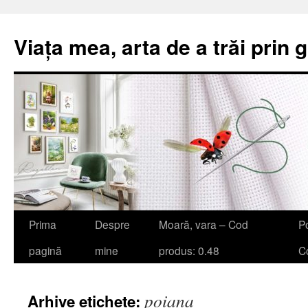
Viața mea, arta de a trăi prin 
Sari
Prima
Despre
Moară, vara – Cod
Po
la
pagină
mine
produs: 0.48
Co
conținut
poiana
Arhive etichete: