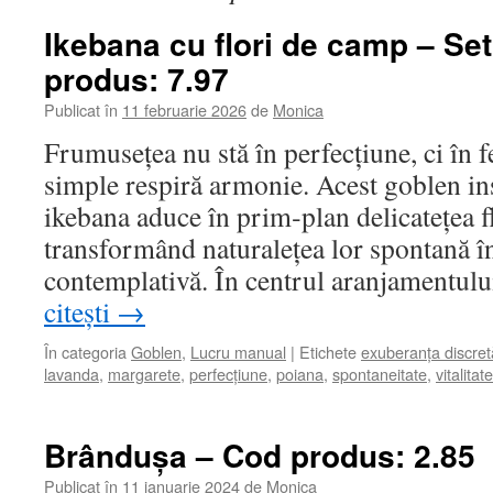
Ikebana cu flori de camp – Se
produs: 7.97
Publicat în
11 februarie 2026
de
Monica
Frumusețea nu stă în perfecțiune, ci în fe
simple respiră armonie. Acest goblen ins
ikebana aduce în prim‑plan delicatețea f
transformând naturalețea lor spontană î
contemplativă. În centrul aranjamentul
citești
→
În categoria
Goblen
,
Lucru manual
|
Etichete
exuberanța discret
lavanda
,
margarete
,
perfecțiune
,
poiana
,
spontaneitate
,
vitalitate
Brândușa – Cod produs: 2.85
Publicat în
11 ianuarie 2024
de
Monica