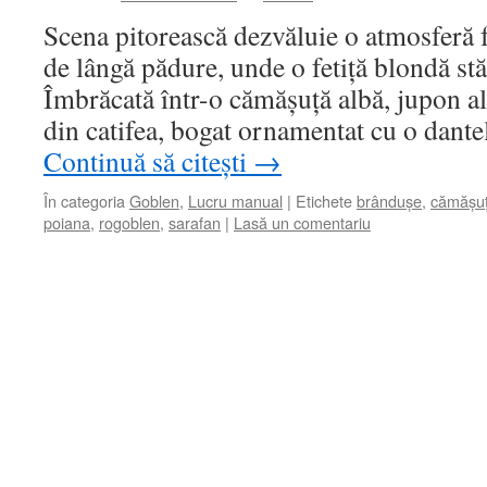
Scena pitorească dezvăluie o atmosferă 
de lângă pădure, unde o fetiță blondă stă
Îmbrăcată într-o cămășuță albă, jupon al
din catifea, bogat ornamentat cu o dant
Continuă să citești
→
În categoria
Goblen
,
Lucru manual
|
Etichete
brândușe
,
cămășu
poiana
,
rogoblen
,
sarafan
|
Lasă un comentariu