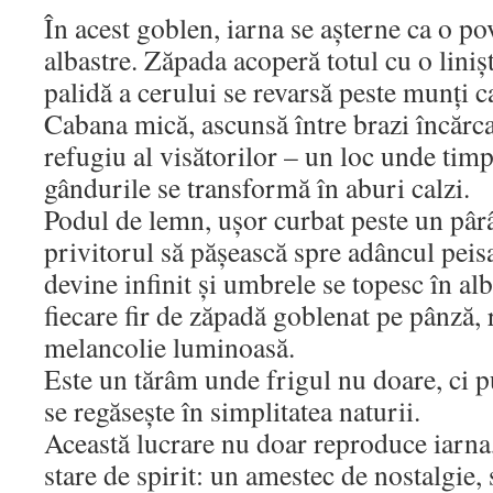
În acest goblen, iarna se așterne ca o po
albastre. Zăpada acoperă totul cu o linișt
palidă a cerului se revarsă peste munți c
Cabana mică, ascunsă între brazi încărca
refugiu al visătorilor – un loc unde timp
gândurile se transformă în aburi calzi.
Podul de lemn, ușor curbat peste un pârâ
privitorul să pășească spre adâncul peis
devine infinit și umbrele se topesc în al
fiecare fir de zăpadă goblenat pe pânză, 
melancolie luminoasă.
Este un tărâm unde frigul nu doare, ci pu
se regăsește în simplitatea naturii.
Această lucrare nu doar reproduce iarna,
stare de spirit: un amestec de nostalgie, 