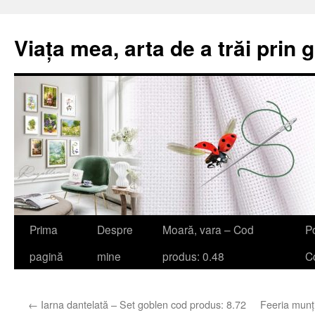
Viața mea, arta de a trăi prin 
Sari
Prima
Despre
Moară, vara – Cod
Po
la
pagină
mine
produs: 0.48
Co
conținut
←
Iarna dantelată – Set goblen cod produs: 8.72
Feeria munț