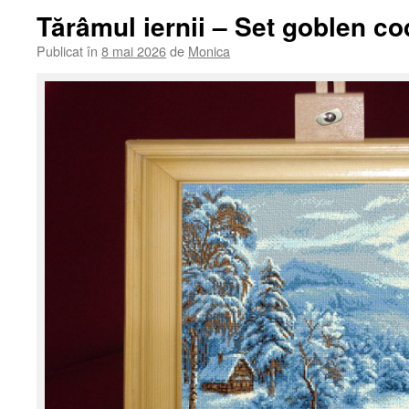
Tărâmul iernii – Set goblen co
Publicat în
8 mai 2026
de
Monica