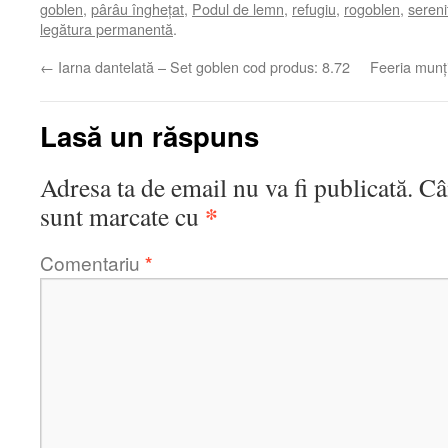
goblen
,
pârâu înghețat
,
Podul de lemn
,
refugiu
,
rogoblen
,
sereni
legătura permanentă
.
←
Iarna dantelată – Set goblen cod produs: 8.72
Feeria munț
Lasă un răspuns
Adresa ta de email nu va fi publicată.
Câ
*
sunt marcate cu
Comentariu
*