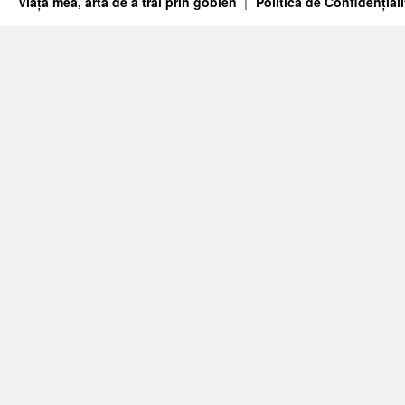
Viața mea, arta de a trăi prin goblen
Politica de Confidențiali