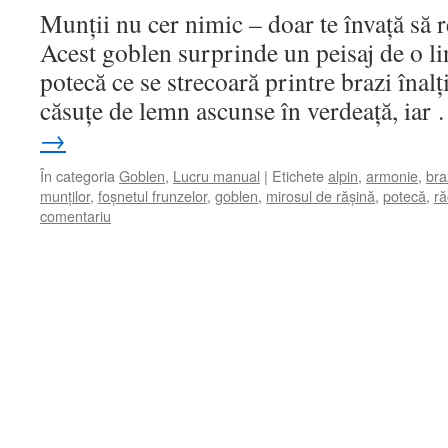
Munții nu cer nimic – doar te învață să 
Acest goblen surprinde un peisaj de o li
potecă ce se strecoară printre brazi înal
căsuțe de lemn ascunse în verdeață, ia
→
În categoria
Goblen
,
Lucru manual
|
Etichete
alpin
,
armonie
,
braz
munților
,
foșnetul frunzelor
,
goblen
,
mirosul de rășină
,
potecă
,
ră
comentariu