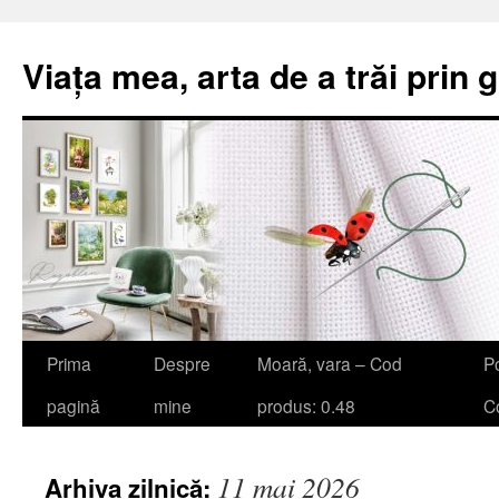
Viața mea, arta de a trăi prin 
Sari
Prima
Despre
Moară, vara – Cod
Po
la
pagină
mine
produs: 0.48
Co
conținut
11 mai 2026
Arhiva zilnică: