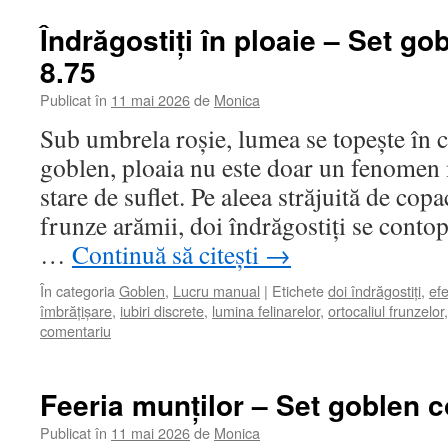
Îndrăgostiți în ploaie – Set g
8.75
Publicat în
11 mai 2026
de
Monica
Sub umbrela roșie, lumea se topește în cu
goblen, ploaia nu este doar un fenomen 
stare de suflet. Pe aleea străjuită de cop
frunze arămii, doi îndrăgostiți se contop
…
Continuă să citești
→
În categoria
Goblen
,
Lucru manual
|
Etichete
doi îndrăgostiți
,
ef
îmbrățișare
,
iubiri discrete
,
lumina felinarelor
,
ortocaliul frunzelor
comentariu
Feeria munților – Set goblen 
Publicat în
11 mai 2026
de
Monica