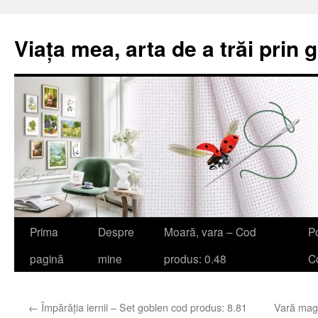
Viața mea, arta de a trăi prin 
Sari
Prima
Despre
Moară, vara – Cod
Po
la
pagină
mine
produs: 0.48
Co
conținut
←
Împărăția iernii – Set goblen cod produs: 8.81
Vară magi