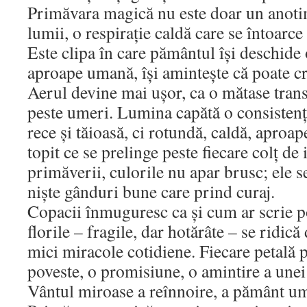
Primăvara magică nu este doar un anotim
lumii, o respirație caldă care se întoarce
Este clipa în care pământul își deschide 
aproape umană, își amintește că poate c
Aerul devine mai ușor, ca o mătase tran
peste umeri. Lumina capătă o consistenț
rece și tăioasă, ci rotundă, caldă, aproap
topit ce se prelinge peste fiecare colț de 
primăverii, culorile nu apar brusc; ele s
niște gânduri bune care prind curaj.
Copacii înmuguresc ca și cum ar scrie poe
florile – fragile, dar hotărâte – se ridic
mici miracole cotidiene. Fiecare petală 
poveste, o promisiune, o amintire a unei
Vântul miroase a reînnoire, a pământ um