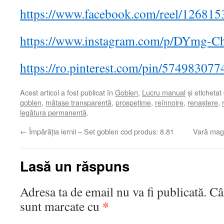
https://www.facebook.com/reel/12681
https://www.instagram.com/p/DYmg-
https://ro.pinterest.com/pin/57498307
Acest articol a fost publicat în
Goblen
,
Lucru manual
și etichetat
goblen
,
mătase transparentă
,
prospețime
,
reînnoire
,
renaștere
,
legătura permanentă
.
←
Împărăția iernii – Set goblen cod produs: 8.81
Vară magi
Lasă un răspuns
Adresa ta de email nu va fi publicată.
Câ
*
sunt marcate cu