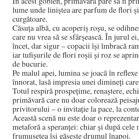
În acest goblen, primăvara pare să fi prin
lume unde liniștea are parfum de flori ș
curgătoare.
Căsuța albă, cu acoperiș roșu, se odihneș
care nu vrea să se sfârșească. În jurul ei,
încet, dar sigur – copacii își îmbracă ra
iar tufișurile de flori roșii și roz se apri
de bucurie.
Pe malul apei, lumina se joacă în reflexe 
înnorat, lasă impresia unei dimineți car
Totul respiră prospețime, renaștere, echi
primăvară care nu doar colorează peisajul
privitorului – o invitație la pace, la cont
Această scenă nu este doar o reprezentare
metaforă a speranței: chiar și după cele m
frumusețea își găsește drumul înapoi.