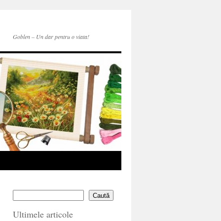
Goblen – Un dar pentru o viata!
Caută
Ultimele articole