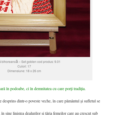
ă
ă
bihoreanc
– Set goblen cod produs: 9.01
Culori: 17
Dimensiune: 18 x 26 cm
ă în podoabe, ci în demnitatea cu care porți tradiția.
 desprins dintr-o poveste veche, în care pământul și sufletul se
 în sine liniștea dealurilor și tăria femeilor care au crescut sub