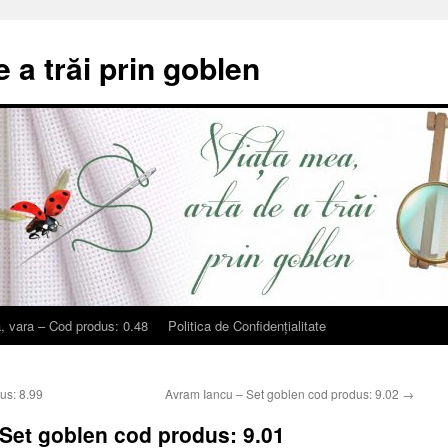
e a trăi prin goblen
, vara – Cod produs: 0.48
Politica de Confidențialitate
us: 8.99
Avram Iancu – Set goblen cod produs: 9.02
→
Set goblen cod produs: 9.01