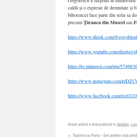
Grigorescu a surprins în numeroase lu
caldă și o expresie de demnitate și 
bihorencei face parte din seria sa ded
Țăranca din Muscel
Fa
precum
sau
https://www.tiktok.com/@rogoble
https://www.youtube.com/short
https://ro.pinterest.com/pin/5749
https://www.instagram.com/p/DZt7
https://www.facebook.com/reel/2
Acest articol a fost publicat în
Goblen
,
Luc
←
Toamna la Paris – Set goblen cod prod