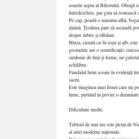
soarele aspru al Bihorului. Obrajii u
întredeschise, par gata să rostească
Pe cap, poartă o marama albă
, bogat
datină. Țesătura pare să ascundă pov
despre iubire și răbdare.
Bluza, cusută cu fir roșu și alb
, est
geometric are o semnificație: crucea
simfonie de linii și forme, iar guler
echilibru.
Fundalul brun scoate în evidență lu
sacru.
Este imaginea unei femei care nu poze
lume, purtând în privire o demnitate
Dificultate medie.
Tabloul de mai sus este pictat de Ni
al artei moderne naționale.