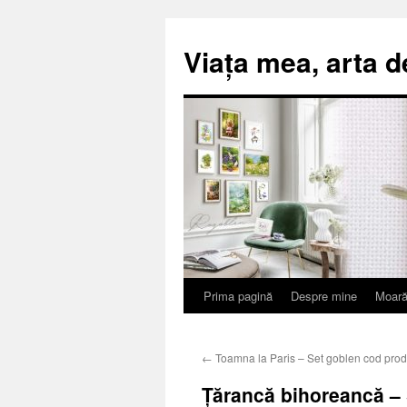
Viața mea, arta d
Prima pagină
Despre mine
Moară
Sari
la
←
Toamna la Paris – Set goblen cod prod
conținut
Țărancă bihoreancă – 