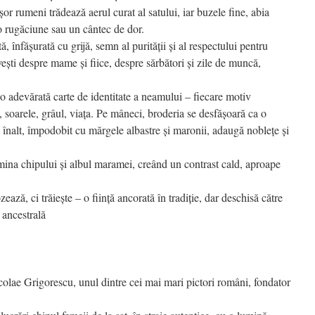
șor rumeni trădează aerul curat al satului, iar buzele fine, abia
 o rugăciune sau un cântec de dor.
ă, înfășurată cu grijă, semn al purității și al respectului pentru
ești despre mame și fiice, despre sărbători și zile de muncă,
e o adevărată carte de identitate a neamului – fiecare motiv
, soarele, grâul, viața. Pe mâneci, broderia se desfășoară ca o
ul înalt, împodobit cu mărgele albastre și maronii
, adaugă noblețe și
mina chipului și albul maramei, creând un contrast cald, aproape
ază, ci trăiește – o ființă ancorată în tradiție, dar deschisă către
 ancestrală
colae Grigorescu, unul dintre cei mai mari pictori români, fondator