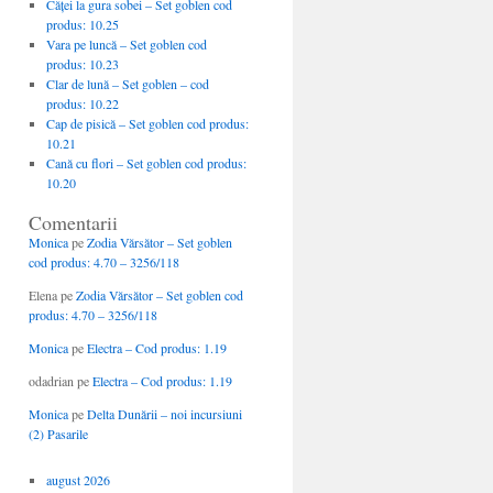
Căţei la gura sobei – Set goblen cod
produs: 10.25
Vara pe luncă – Set goblen cod
produs: 10.23
Clar de lună – Set goblen – cod
produs: 10.22
Cap de pisică – Set goblen cod produs:
10.21
Cană cu flori – Set goblen cod produs:
10.20
Comentarii
Monica
pe
Zodia Vărsător – Set goblen
cod produs: 4.70 – 3256/118
Elena
pe
Zodia Vărsător – Set goblen cod
produs: 4.70 – 3256/118
Monica
pe
Electra – Cod produs: 1.19
odadrian
pe
Electra – Cod produs: 1.19
Monica
pe
Delta Dunării – noi incursiuni
(2) Pasarile
august 2026