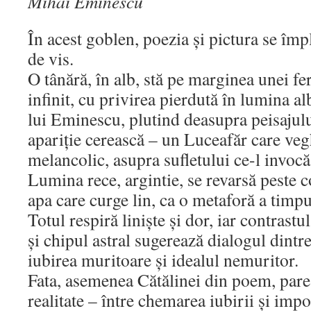
Mihai Eminescu
În acest goblen, poezia și pictura se împ
de vis.
O tânără, în alb, stă pe marginea unei fe
infinit, cu privirea pierdută în lumina al
lui Eminescu, plutind deasupra peisajulu
apariție cerească – un Luceafăr care veg
melancolic, asupra sufletului ce-l invocă
Lumina rece, argintie, se revarsă peste co
apa care curge lin, ca o metaforă a timpu
Totul respiră liniște și dor, iar contrastu
și chipul astral sugerează dialogul dintre
iubirea muritoare și idealul nemuritor.
Fata, asemenea Cătălinei din poem, pare 
realitate – între chemarea iubirii și impo