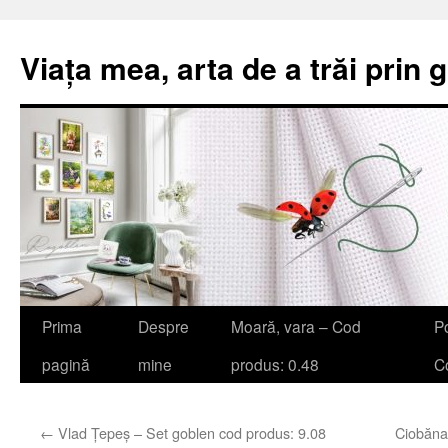
Viața mea, arta de a trăi prin 
Sari
Prima
Despre
Moară, vara – Cod
Po
la
pagină
mine
produs: 0.48
Co
conținut
←
Vlad Țepeș – Set goblen cod produs: 9.08
Ciobăna