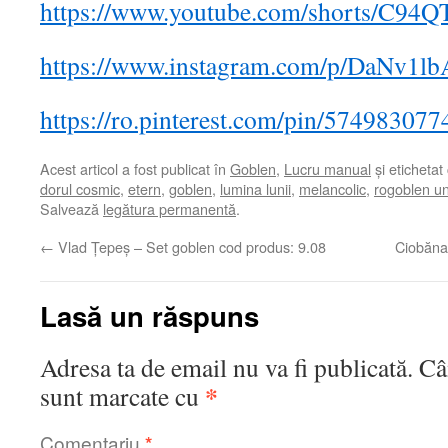
https://www.youtube.com/shorts/C9
https://www.instagram.com/p/DaNv1lb
https://ro.pinterest.com/pin/57498307
Acest articol a fost publicat în
Goblen
,
Lucru manual
și etichetat
dorul cosmic
,
etern
,
goblen
,
lumina lunii
,
melancolic
,
rogoblen un
Salvează
legătura permanentă
.
←
Vlad Țepeș – Set goblen cod produs: 9.08
Ciobăna
Lasă un răspuns
Adresa ta de email nu va fi publicată.
Câ
*
sunt marcate cu
Comentariu
*