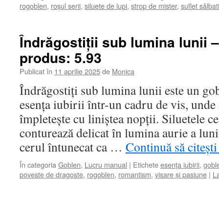
rogoblen
,
roșul serii
,
siluete de lupi
,
strop de mister
,
suflet sălbat
Îndrăgostiții sub lumina lunii 
produs: 5.93
Publicat în
11 aprilie 2025
de
Monica
Îndrăgostiți sub lumina lunii este un go
esența iubirii într-un cadru de vis, und
împletește cu liniștea nopții. Siluetele ce
conturează delicat în lumina aurie a lun
cerul întunecat ca …
Continuă să citeșt
În categoria
Goblen
,
Lucru manual
|
Etichete
esența iubirii
,
gobl
poveste de dragoste
,
rogoblen
,
romantism
,
visare și pasiune
|
L