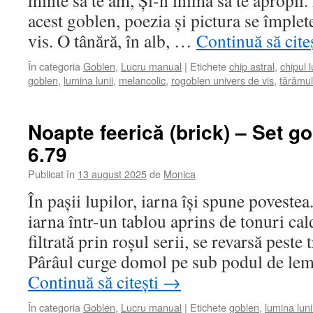
minte să te am, Și-n inimă să te apropi
acest goblen, poezia și pictura se împlet
vis. O tânără, în alb, …
Continuă să cite
În categoria
Goblen
,
Lucru manual
|
Etichete
chip astral
,
chipul 
goblen
,
lumina lunii
,
melancolic
,
rogoblen univers de vis
,
tărâmul 
Noapte feerică (brick) – Set g
6.79
Publicat în
13 august 2025
de
Monica
În pașii lupilor, iarna își spune povest
iarna într-un tablou aprins de tonuri cal
filtrată prin roșul serii, se revarsă peste
Pârâul curge domol pe sub podul de lem
Continuă să citești
→
În categoria
Goblen
,
Lucru manual
|
Etichete
goblen
,
lumina luni