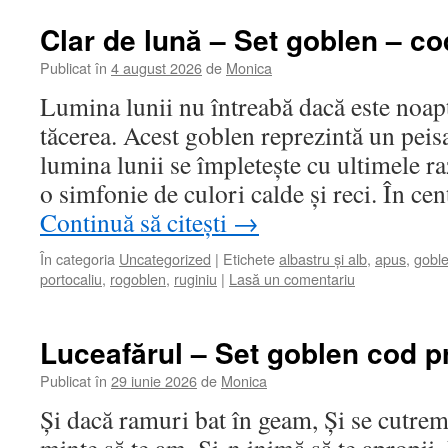
Clar de lună – Set goblen – co
Publicat în
4 august 2026
de
Monica
Lumina lunii nu întreabă dacă este noa
tăcerea. Acest goblen reprezintă un peis
lumina lunii se împletește cu ultimele ra
o simfonie de culori calde și reci. În c
Continuă să citești
→
În categoria
Uncategorized
|
Etichete
albastru și alb
,
apus
,
gobl
portocaliu
,
rogoblen
,
ruginiu
|
Lasă un comentariu
Luceafărul – Set goblen cod p
Publicat în
29 iunie 2026
de
Monica
Și dacă ramuri bat în geam, Și se cutrem