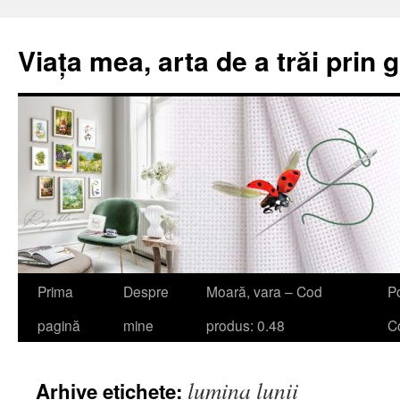
Viața mea, arta de a trăi prin 
Sari
Prima
Despre
Moară, vara – Cod
Po
la
pagină
mine
produs: 0.48
Co
conținut
lumina lunii
Arhive etichete: