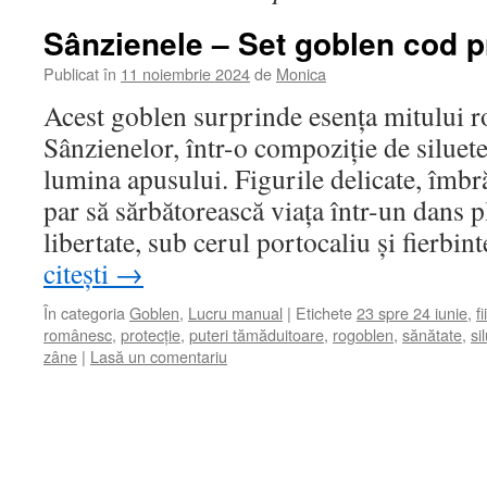
Sânzienele – Set goblen cod p
Publicat în
11 noiembrie 2024
de
Monica
Acest goblen surprinde esența mitului 
Sânzienelor, într-o compoziție de siluet
lumina apusului. Figurile delicate, îmbră
par să sărbătorească viața într-un dans pl
libertate, sub cerul portocaliu și fierbi
citești
→
În categoria
Goblen
,
Lucru manual
|
Etichete
23 spre 24 iunie
,
f
românesc
,
protecție
,
puteri tămăduitoare
,
rogoblen
,
sănătate
,
si
zâne
|
Lasă un comentariu