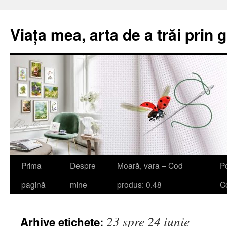
Viața mea, arta de a trăi prin 
Sari
Prima
Despre
Moară, vara – Cod
Po
la
pagină
mine
produs: 0.48
Co
conținut
23 spre 24 iunie
Arhive etichete: