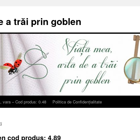
e a trăi prin goblen
, vara – Cod produs: 0.48
Politica de Confidențialitate
ă
en cod produs: 4.89