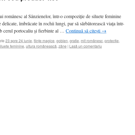
ui românesc al Sânzienelor, într-o compoziție de siluete feminine
delicate, îmbrăcate în rochii lungi, par să sărbătorească viața într-
ub cerul portocaliu și fierbinte al …
Continuă să citești
→
ete
23 spre 24 iunie
,
ființe magice
,
goblen
,
gratie
,
mit românesc
,
protecție
,
iluete feminine
,
ultura românească
,
zâne
|
Lasă un comentariu