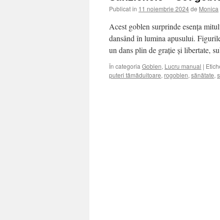
Publicat în
11 noiembrie 2024
de
Monica
Acest goblen surprinde esența mitul
dansând în lumina apusului. Figurile 
un dans plin de grație și libertate, s
În categoria
Goblen
,
Lucru manual
|
Etich
puteri tămăduitoare
,
rogoblen
,
sănătate
,
s