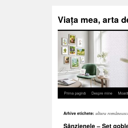
Viața mea, arta d
Prima pagină
Despre mine
Moară
Sari
la
ultura româneasc
Arhive etichete:
conținut
Sânzienele – Set gobl