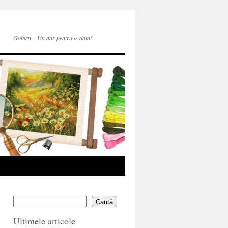
Goblen – Un dar pentru o viata!
Caută
Ultimele articole