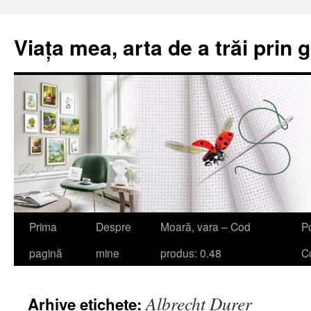
Viața mea, arta de a trăi prin 
Sari
Prima
Despre
Moară, vara – Cod
Po
la
pagină
mine
produs: 0.48
Co
conținut
Albrecht Durer
Arhive etichete: