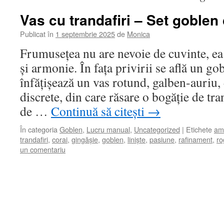
Vas cu trandafiri – Set goblen
Publicat în
1 septembrie 2025
de
Monica
Frumusețea nu are nevoie de cuvinte, ea
și armonie. În fața privirii se află un go
înfățișează un vas rotund, galben-auriu
discrete, din care răsare o bogăție de tra
de …
Continuă să citești
→
În categoria
Goblen
,
Lucru manual
,
Uncategorized
|
Etichete
amb
trandafiri
,
corai
,
gingășie
,
goblen
,
liniște
,
pasiune
,
rafinament
,
ro
un comentariu