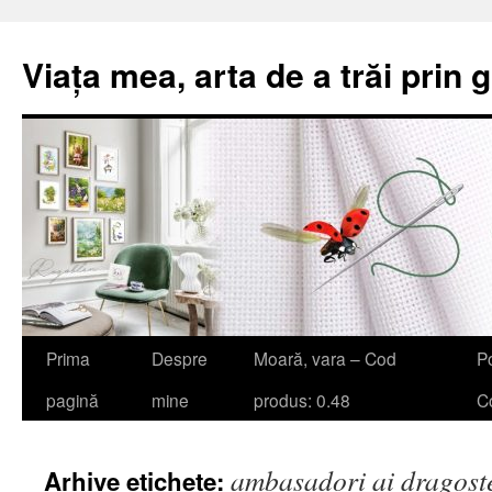
Viața mea, arta de a trăi prin 
Sari
Prima
Despre
Moară, vara – Cod
Po
la
pagină
mine
produs: 0.48
Co
conținut
ambasadori ai dragost
Arhive etichete: