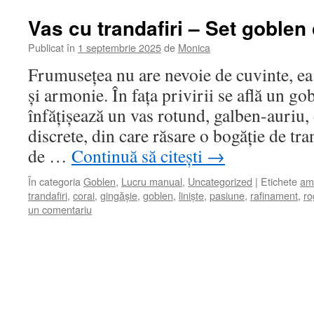
Vas cu trandafiri – Set goblen
Publicat în
1 septembrie 2025
de
Monica
Frumusețea nu are nevoie de cuvinte, ea
și armonie. În fața privirii se află un go
înfățișează un vas rotund, galben-auriu
discrete, din care răsare o bogăție de tra
de …
Continuă să citești
→
În categoria
Goblen
,
Lucru manual
,
Uncategorized
|
Etichete
amb
trandafiri
,
corai
,
gingășie
,
goblen
,
liniște
,
pasiune
,
rafinament
,
ro
un comentariu