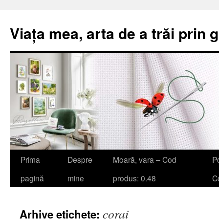
Viața mea, arta de a trăi prin 
Sari
Prima
Despre
Moară, vara – Cod
Po
la
pagină
mine
produs: 0.48
Co
conținut
corai
Arhive etichete: