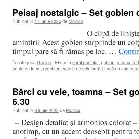
Peisaj nostalgic – Set goblen 
Publicat în
17 iunie 2025
de
Monica
O clipă de liniște cusută
amintirii Acest goblen surprinde un colț
timpul pare să fi rămas pe loc. …
Contin
În categoria
Goblen
|
Etichete
cerul pastelat
,
goblen
,
încărcată d
punte de lemn
,
rogoblen
,
satele de odinioară
|
Lasă un comentar
Bărci cu vele, toamna – Set g
6.30
Publicat în
6 iunie 2025
de
Monica
– Design detaliat și armonios colorat – 
anotimp, cu un accent deosebit pentru 