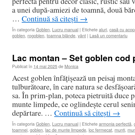
perfectă pentru decor clasic, rustic sau 
a unei după-amiezi de toamnă, două bărc
…
Continuă să citești
→
În categoria
Goblen
,
Lucru manual
|
Etichete
aluri
,
casă cu acop
goblen
,
rogoblen
,
toamna blânde
,
vânt
|
Lasă un comentariu
Lac montan – Set goblen cod 
Publicat în
14 mai 2025
de
Monica
Acest goblen înfățișează un peisaj mont
tulburătoare, în care natura se desfășoar
sa. În prim-plan, poteca pietruită duce p
munte limpede, ce oglindește cerul senin
depărtare. …
Continuă să citești
→
În categoria
Goblen
,
Lucru manual
|
Etichete
armonia perfectă
,
toamnei
,
goblen
,
lac de munte limpede
,
loc fermecat
,
munți
,
munț