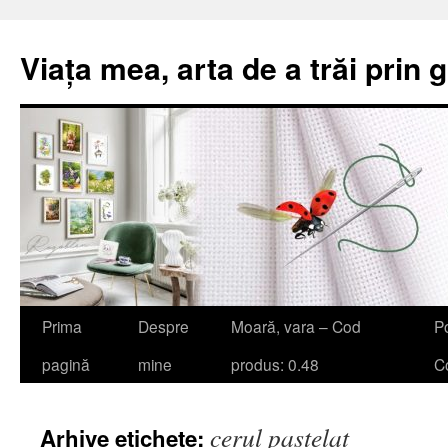
Viața mea, arta de a trăi prin 
Sari
Prima
Despre
Moară, vara – Cod
Po
la
pagină
mine
produs: 0.48
Co
conținut
cerul pastelat
Arhive etichete: