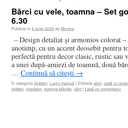
Bărci cu vele, toamna – Set g
6.30
Publicat în
6 iunie 2025
de
Monica
– Design detaliat și armonios colorat – 
anotimp, cu un accent deosebit pentru 
perfectă pentru decor clasic, rustic sau 
a unei după-amiezi de toamnă, două bărc
…
Continuă să citești
→
În categoria
Goblen
,
Lucru manual
|
Etichete
aluri
,
casă cu acop
goblen
,
rogoblen
,
toamna blânde
,
vânt
|
Lasă un comentariu