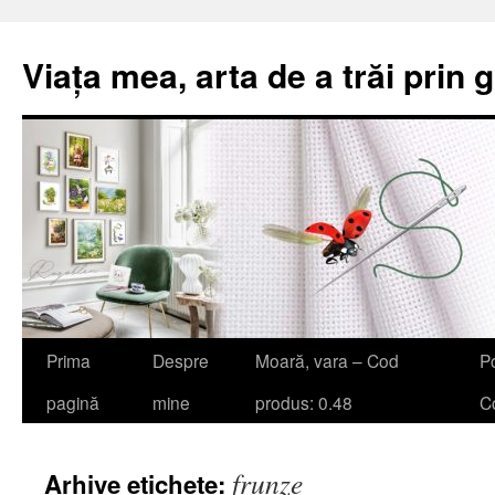
Viața mea, arta de a trăi prin 
Sari
Prima
Despre
Moară, vara – Cod
Po
la
pagină
mine
produs: 0.48
Co
conținut
frunze
Arhive etichete: