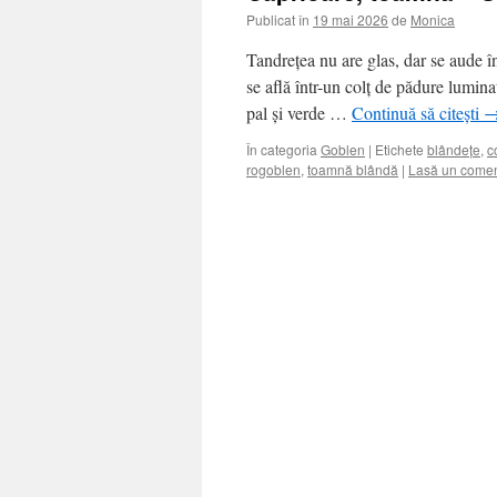
Publicat în
19 mai 2026
de
Monica
Tandrețea nu are glas, dar se aude î
se află într-un colț de pădure lumi
pal și verde …
Continuă să citești
În categoria
Goblen
|
Etichete
blândețe
,
c
rogoblen
,
toamnă blândă
|
Lasă un comen