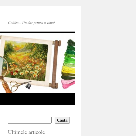
Goblen – Un dar pentru o viata!
Caută
Ultimele articole