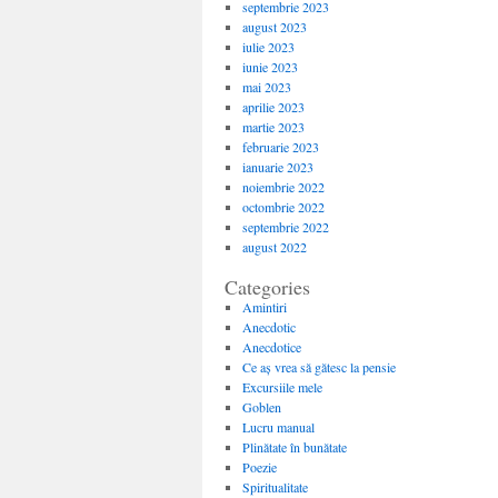
septembrie 2023
august 2023
iulie 2023
iunie 2023
mai 2023
aprilie 2023
martie 2023
februarie 2023
ianuarie 2023
noiembrie 2022
octombrie 2022
septembrie 2022
august 2022
Categories
Amintiri
Anecdotic
Anecdotice
Ce aș vrea să gătesc la pensie
Excursiile mele
Goblen
Lucru manual
Plinătate în bunătate
Poezie
Spiritualitate