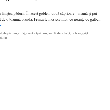
n liniștea pădurii. În acest goblen, două căprioare – mamă și pui –
nat de o toamnă blândă. Frunzele mestecenilor, cu nuanțe de galben
→
olț de pădure
,
curaj
,
două căprioare
,
fragilitate și forță
,
goblen
,
grijă
,
tariu