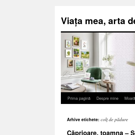
Viața mea, arta d
Prima pagină
Despre mine
Moară
Sari
la
colț de pădure
Arhive etichete:
conținut
Căprioare, toamna – S