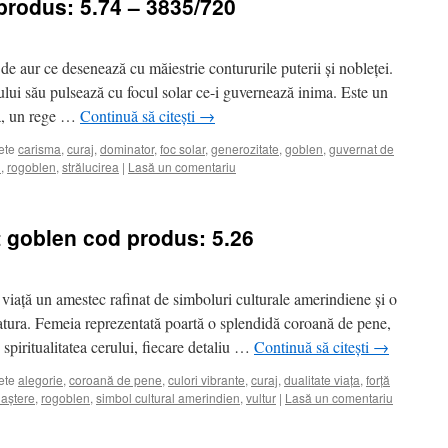
produs: 5.74 – 3835/720
l de aur ce desenează cu măiestrie contururile puterii și nobleței.
ului său pulsează cu focul solar ce-i guvernează inima. Este un
că, un rege …
Continuă să citești
→
ete
carisma
,
curaj
,
dominator
,
foc solar
,
generozitate
,
goblen
,
guvernat de
i
,
rogoblen
,
strălucirea
|
Lasă un comentariu
t goblen cod produs: 5.26
viață un amestec rafinat de simboluri culturale amerindiene și o
atura. Femeia reprezentată poartă o splendidă coroană de pene,
u spiritualitatea cerului, fiecare detaliu …
Continuă să citești
→
ete
alegorie
,
coroană de pene
,
culori vibrante
,
curaj
,
dualitate viața
,
forță
naștere
,
rogoblen
,
simbol cultural amerindien
,
vultur
|
Lasă un comentariu