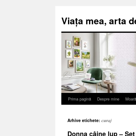
Viața mea, arta d
Prima pagină
Despre mine
Moară
Sari
la
curaj
Arhive etichete:
conținut
Donna câine lup – Set