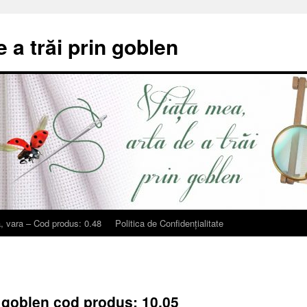
e a trăi prin goblen
, vara – Cod produs: 0.48
Politica de Confidențialitate
 goblen cod produs: 10.05