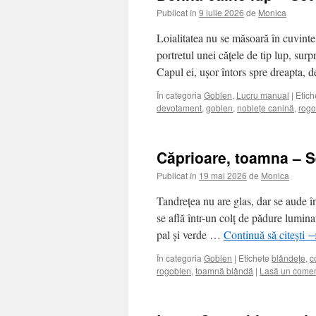
Publicat în
9 iulie 2026
de
Monica
Loialitatea nu se măsoară în cuvinte,
portretul unei cățele de tip lup, sur
Capul ei, ușor întors spre dreapta, 
În categoria
Goblen
,
Lucru manual
|
Etich
devotament
,
goblen
,
noblețe canină
,
rogo
Căprioare, toamna – S
Publicat în
19 mai 2026
de
Monica
Tandrețea nu are glas, dar se aude î
se află într-un colț de pădure lumi
pal și verde …
Continuă să citești
În categoria
Goblen
|
Etichete
blândețe
,
c
rogoblen
,
toamnă blândă
|
Lasă un comen