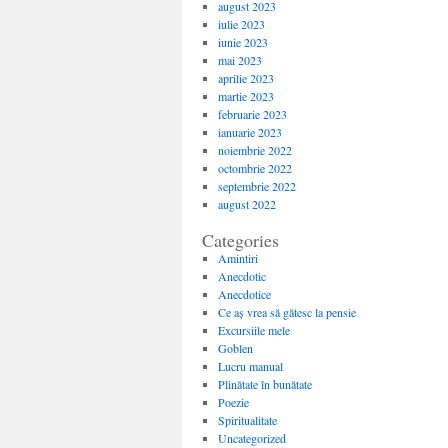
august 2023
iulie 2023
iunie 2023
mai 2023
aprilie 2023
martie 2023
februarie 2023
ianuarie 2023
noiembrie 2022
octombrie 2022
septembrie 2022
august 2022
Categories
Amintiri
Anecdotic
Anecdotice
Ce aș vrea să gătesc la pensie
Excursiile mele
Goblen
Lucru manual
Plinătate în bunătate
Poezie
Spiritualitate
Uncategorized