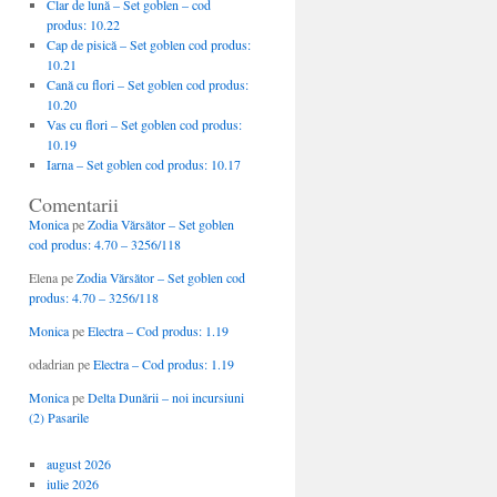
Clar de lună – Set goblen – cod
produs: 10.22
Cap de pisică – Set goblen cod produs:
10.21
Cană cu flori – Set goblen cod produs:
10.20
Vas cu flori – Set goblen cod produs:
10.19
Iarna – Set goblen cod produs: 10.17
Comentarii
Monica
pe
Zodia Vărsător – Set goblen
cod produs: 4.70 – 3256/118
Elena
pe
Zodia Vărsător – Set goblen cod
produs: 4.70 – 3256/118
Monica
pe
Electra – Cod produs: 1.19
odadrian
pe
Electra – Cod produs: 1.19
Monica
pe
Delta Dunării – noi incursiuni
(2) Pasarile
august 2026
iulie 2026