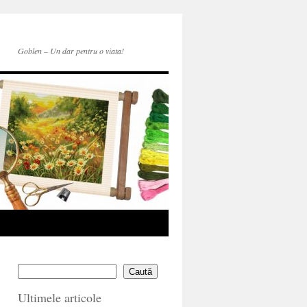
Goblen – Un dar pentru o viata!
Caută
Ultimele articole