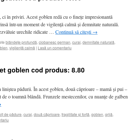
 ci în priviri. Acest goblen redă cu o finețe impresionantă
prinsă într-un moment de vigilență calmă și demnitate naturală.
dezvăluie urechile ridicate …
Continuă să citești
→
ete
blândețe profundă
,
ciobanesc german
,
curaj
,
demnitate naturală
,
blen
,
vigilență calmă
|
Lasă un comentariu
et goblen cod produs: 8.80
n liniștea pădurii. În acest goblen, două căprioare – mamă și pui –
nat de o toamnă blândă. Frunzele mestecenilor, cu nuanțe de galben
→
olț de pădure
,
curaj
,
două căprioare
,
fragilitate și forță
,
goblen
,
grijă
,
tariu