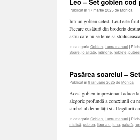
Leo – Set goblen cod 
Publicat în
17 martie 2025
de
Monica
Într-un goblen celest, Leul este firu
Fiecare cusătură din broderia destin
astru care nu se teme să străluceas
În categoria
Goblen
,
Lucru manual
|
Etich
Soare
,
loialitate
,
mândrie
,
noblete
,
putere
Pasărea soarelui – Se
Publicat în
9 ianuarie 2025
de
Monica
Acest goblen impresionant aduce la 
alegorie profundă a conexiunii cu n
simbol al demnității și al legăturii c
În categoria
Goblen
,
Lucru manual
|
Etich
mistică
,
goblen
,
libertate
,
luna
,
natură
,
re