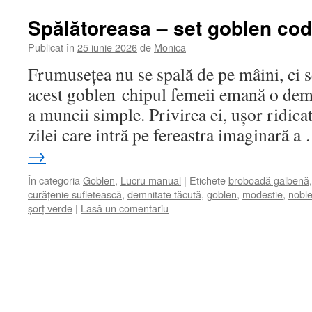
Spălătoreasa – set goblen cod
Publicat în
25 iunie 2026
de
Monica
Frumusețea nu se spală de pe mâini, ci se
acest goblen chipul femeii emană o demn
a muncii simple. Privirea ei, ușor ridica
zilei care intră pe fereastra imaginară 
→
În categoria
Goblen
,
Lucru manual
|
Etichete
broboadă galbenă
curățenie sufletească
,
demnitate tăcută
,
goblen
,
modestie
,
noble
șorț verde
|
Lasă un comentariu