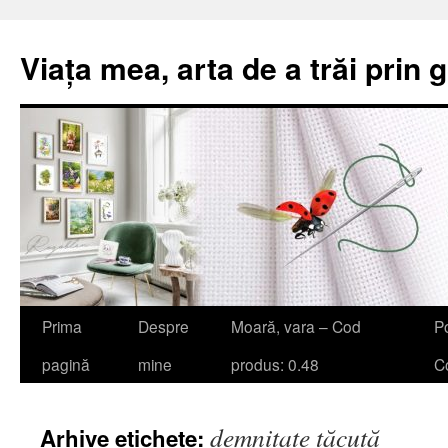
Viața mea, arta de a trăi prin 
Sari
Prima
Despre
Moară, vara – Cod
Po
la
pagină
mine
produs: 0.48
Co
conținut
demnitate tăcută
Arhive etichete: