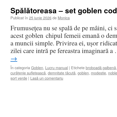
Spălătoreasa – set goblen cod
Publicat în
25 iunie 2026
de
Monica
Frumusețea nu se spală de pe mâini, ci se
acest goblen chipul femeii emană o demn
a muncii simple. Privirea ei, ușor ridica
zilei care intră pe fereastra imaginară 
→
În categoria
Goblen
,
Lucru manual
|
Etichete
broboadă galbenă
curățenie sufletească
,
demnitate tăcută
,
goblen
,
modestie
,
noble
șorț verde
|
Lasă un comentariu