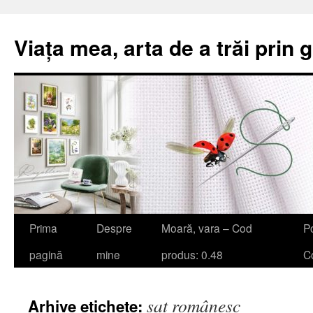
Viața mea, arta de a trăi prin 
Sari
Prima
Despre
Moară, vara – Cod
Po
la
pagină
mine
produs: 0.48
Co
conținut
sat românesc
Arhive etichete: