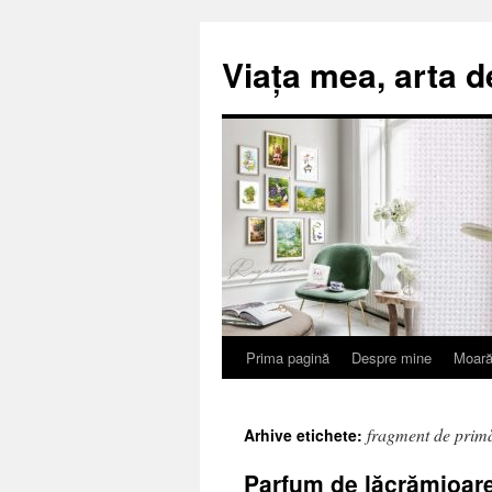
Viața mea, arta d
Prima pagină
Despre mine
Moară
Sari
la
fragment de prim
Arhive etichete:
conținut
Parfum de lăcrămioare