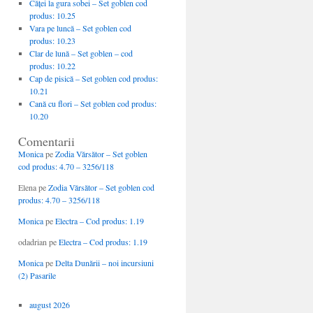
Căţei la gura sobei – Set goblen cod
produs: 10.25
Vara pe luncă – Set goblen cod
produs: 10.23
Clar de lună – Set goblen – cod
produs: 10.22
Cap de pisică – Set goblen cod produs:
10.21
Cană cu flori – Set goblen cod produs:
10.20
Comentarii
Monica
pe
Zodia Vărsător – Set goblen
cod produs: 4.70 – 3256/118
Elena
pe
Zodia Vărsător – Set goblen cod
produs: 4.70 – 3256/118
Monica
pe
Electra – Cod produs: 1.19
odadrian
pe
Electra – Cod produs: 1.19
Monica
pe
Delta Dunării – noi incursiuni
(2) Pasarile
august 2026