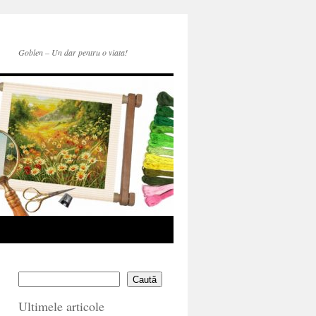
Goblen – Un dar pentru o viata!
Caută
Ultimele articole