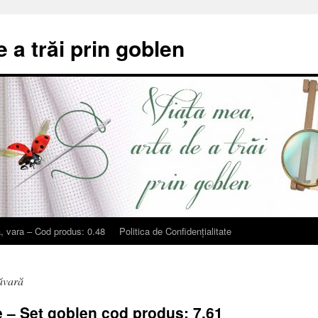
e a trăi prin goblen
, vara – Cod produs: 0.48
Politica de Confidențialitate
ăvară
 – Set goblen cod produs: 7.61