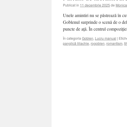
Publicat în
11 decembrie 2025
de
Monica
Unele amintiri nu se păstrează în cuv
Goblenul surprinde o scenă de o del
puncte de ață. În centrul compoziți
În categoria
Goblen
,
Lucru manual
|
Etich
panglică liliachie
,
rogoblen
,
romantism
,
t