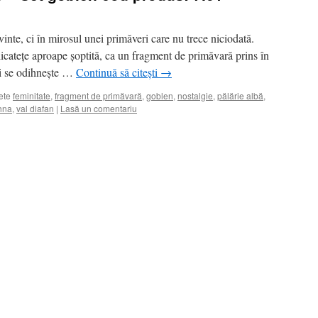
inte, ci în mirosul unei primăveri care nu trece niciodată.
icatețe aproape șoptită, ca un fragment de primăvară prins în
ei se odihnește …
Continuă să citești
→
ete
feminitate
,
fragment de primăvară
,
goblen
,
nostalgie
,
pălărie albă
,
ihna
,
val diafan
|
Lasă un comentariu