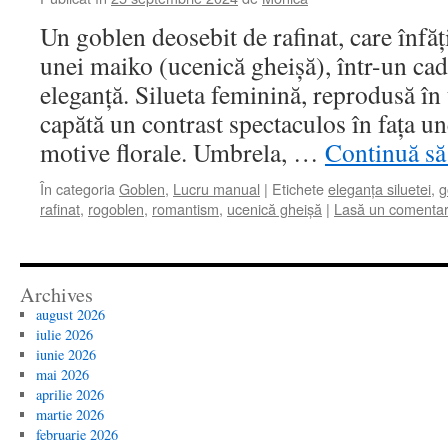
Un goblen deosebit de rafinat, care înfăți
unei maiko (ucenică gheişă), într-un cad
eleganță. Silueta feminină, reprodusă în 
capătă un contrast spectaculos în fața u
motive florale. Umbrela, …
Continuă să 
În categoria
Goblen
,
Lucru manual
|
Etichete
eleganța siluetei
,
g
rafinat
,
rogoblen
,
romantism
,
ucenică gheişă
|
Lasă un comentar
Archives
august 2026
iulie 2026
iunie 2026
mai 2026
aprilie 2026
martie 2026
februarie 2026