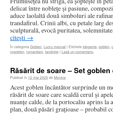
Frumusețea nu strigă, ea șoptește în peta
delicat între noblețe și pasiune, compozi
aduce laolaltă două simboluri ale rafina
trandafirul. Crinii albi, cu petale larg de
sculpturală, evocă puritatea, solemnitat
citești
→
În categoria
Goblen
,
Lucru manual
|
Etichete
eleganta
,
goblen
,
rogoblen
,
romantism
,
tandrețe
|
Lasă un comentariu
Răsărit de soare – Set goblen
Publicat în
12 mai 2025
de
Monica
Acest goblen încântător surprinde un 
răsărit de soare care scaldă cerul și apel
nuanțe calde, de la portocaliu aprins la 
plan, două păsări grațioase – probabil c