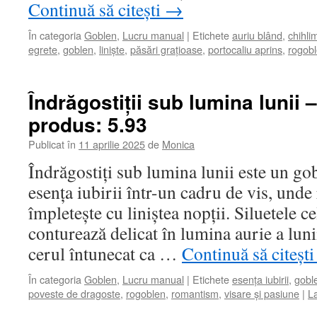
Continuă să citești
→
În categoria
Goblen
,
Lucru manual
|
Etichete
auriu blând
,
chihli
egrete
,
goblen
,
liniște
,
păsări grațioase
,
portocaliu aprins
,
rogob
Îndrăgostiții sub lumina lunii 
produs: 5.93
Publicat în
11 aprilie 2025
de
Monica
Îndrăgostiți sub lumina lunii este un go
esența iubirii într-un cadru de vis, und
împletește cu liniștea nopții. Siluetele ce
conturează delicat în lumina aurie a lun
cerul întunecat ca …
Continuă să citeșt
În categoria
Goblen
,
Lucru manual
|
Etichete
esența iubirii
,
gobl
poveste de dragoste
,
rogoblen
,
romantism
,
visare și pasiune
|
L