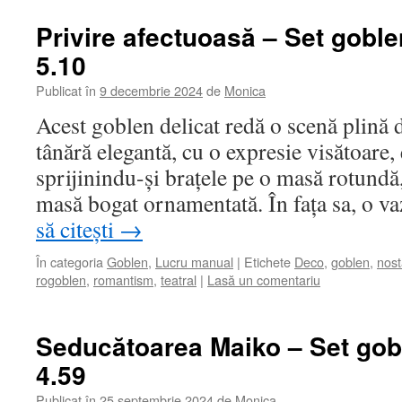
Privire afectuoasă – Set gobl
5.10
Publicat în
9 decembrie 2024
de
Monica
Acest goblen delicat redă o scenă plină d
tânără elegantă, cu o expresie visătoare,
sprijinindu-și brațele pe o masă rotundă,
masă bogat ornamentată. În fața sa, o v
să citești
→
În categoria
Goblen
,
Lucru manual
|
Etichete
Deco
,
goblen
,
nost
rogoblen
,
romantism
,
teatral
|
Lasă un comentariu
Seducătoarea Maiko – Set gob
4.59
Publicat în
25 septembrie 2024
de
Monica