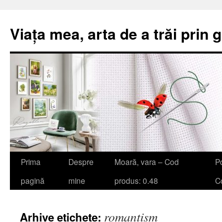
Viața mea, arta de a trăi prin 
Sari
Prima
Despre
Moară, vara – Cod
Po
la
pagină
mine
produs: 0.48
Co
conținut
romantism
Arhive etichete: