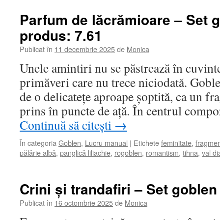
Parfum de lăcrămioare – Set 
produs: 7.61
Publicat în
11 decembrie 2025
de
Monica
Unele amintiri nu se păstrează în cuvinte
primăveri care nu trece niciodată. Gobl
de o delicatețe aproape șoptită, ca un f
prins în puncte de ață. În centrul compo
Continuă să citești
→
În categoria
Goblen
,
Lucru manual
|
Etichete
feminitate
,
fragmen
pălărie albă
,
panglică liliachie
,
rogoblen
,
romantism
,
tihna
,
val di
Crini și trandafiri – Set goble
Publicat în
16 octombrie 2025
de
Monica