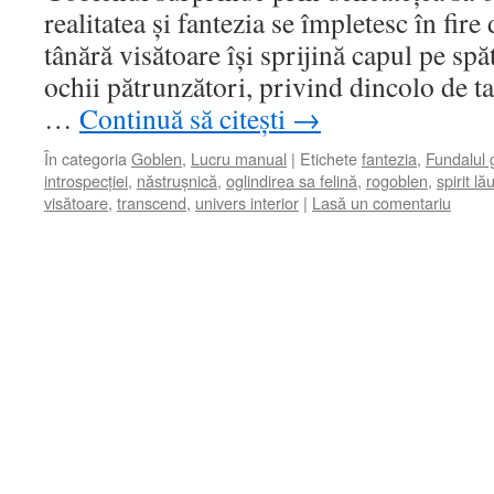
realitatea și fantezia se împletesc în fire
tânără visătoare își sprijină capul pe spă
ochii pătrunzători, privind dincolo de t
…
Continuă să citești
→
În categoria
Goblen
,
Lucru manual
|
Etichete
fantezia
,
Fundalul 
introspecției
,
năstrușnică
,
oglindirea sa felină
,
rogoblen
,
spirit lă
visătoare
,
transcend
,
univers interior
|
Lasă un comentariu