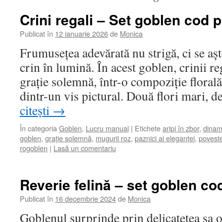
Crini regali – Set goblen cod 
Publicat în
12 ianuarie 2026
de
Monica
Frumusețea adevărată nu strigă, ci se așt
crin în lumină. În acest goblen, crinii reg
grație solemnă, într-o compoziție floral
dintr-un vis pictural. Două flori mari, 
citești
→
În categoria
Goblen
,
Lucru manual
|
Etichete
aripi în zbor
,
dinam
goblen
,
grație solemnă
,
mugurii roz
,
paznici ai eleganței
,
poveste
rogoblen
|
Lasă un comentariu
Reverie felină – set goblen co
Publicat în
16 decembrie 2024
de
Monica
Goblenul surprinde prin delicatețea sa 