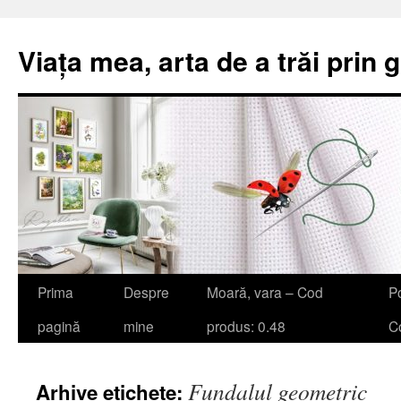
Viața mea, arta de a trăi prin 
Sari
Prima
Despre
Moară, vara – Cod
Po
la
pagină
mine
produs: 0.48
Co
conținut
Fundalul geometric
Arhive etichete: